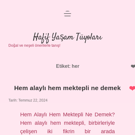
menüyü
Anasayfa
aç
Gizlilik Politikası
Hafif Yaşam Tüyoları
Doğal ve neşeli önerilerle tanış!
Yasal Uyarı
Hakkımızda
Etiket:
her
Hem alaylı hem mektepli ne demek
Tarih: Temmuz 22, 2024
Hem Alaylı Hem Mektepli Ne Demek?
Hem alaylı hem mektepli, birbirleriyle
çelişen iki fikrin bir arada