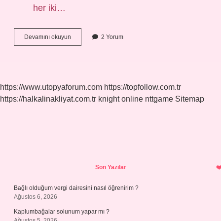
her iki…
Hem
Devamını okuyun
2 Yorum
alaylı
hem
mektepli
ne
demek
https://www.utopyaforum.com
https://topfollow.com.tr
https://halkalinakliyat.com.tr
knight online
nttgame
Sitemap
Sidebar
Son Yazılar
Bağlı olduğum vergi dairesini nasıl öğrenirim ?
Ağustos 6, 2026
Kaplumbağalar solunum yapar mı ?
Ağustos 5, 2026