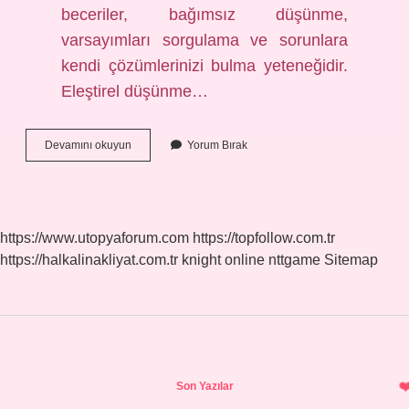
beceriler, bağımsız düşünme,
varsayımları sorgulama ve sorunlara
kendi çözümlerinizi bulma yeteneğidir.
Eleştirel düşünme…
Entelektüel
Devamını okuyun
Yorum Bırak
Zevk
Ne
Demek
https://www.utopyaforum.com
https://topfollow.com.tr
https://halkalinakliyat.com.tr
knight online
nttgame
Sitemap
Sidebar
Son Yazılar