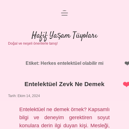
menüyü
Anasayfa
aç
Gizlilik Politikası
Hafif Yaşam Tüyoları
Doğal ve neşeli önerilerle tanış!
Yasal Uyarı
Hakkımızda
Etiket:
Herkes entelektüel olabilir mi
Entelektüel Zevk Ne Demek
Tarih: Ekim 14, 2024
Entelektüel ne demek örnek? Kapsamlı
bilgi ve deneyim gerektiren soyut
konulara derin ilgi duyan kişi. Mesleği,