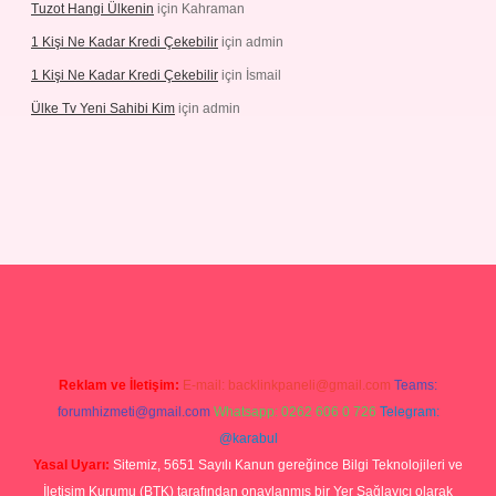
Tuzot Hangi Ülkenin
için
Kahraman
1 Kişi Ne Kadar Kredi Çekebilir
için
admin
1 Kişi Ne Kadar Kredi Çekebilir
için
İsmail
Ülke Tv Yeni Sahibi Kim
için
admin
hiltonbet yeni giriş
tulipbet
Reklam ve İletişim:
E-mail:
backlinkpaneli@gmail.com
Teams:
forumhizmeti@gmail.com
Whatsapp: 0262 606 0 726
Telegram:
@karabul
Yasal Uyarı:
Sitemiz, 5651 Sayılı Kanun gereğince Bilgi Teknolojileri ve
İletişim Kurumu (BTK) tarafından onaylanmış bir Yer Sağlayıcı olarak