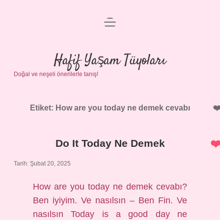
menüyü
Anasayfa
aç
Gizlilik Politikası
Hafif Yaşam Tüyoları
Doğal ve neşeli önerilerle tanış!
Yasal Uyarı
Hakkımızda
Etiket:
How are you today ne demek cevabı
Do It Today Ne Demek
Tarih: Şubat 20, 2025
How are you today ne demek cevabı?
Ben iyiyim. Ve nasılsın – Ben Fin. Ve
nasılsın Today is a good day ne