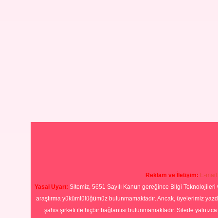
Reklam ve İletişim:
E-mail
Yasal Uyarı:
Sitemiz, 5651 Sayılı Kanun gereğince Bilgi Teknolojileri 
araştırma yükümlülüğümüz bulunmamaktadır. Ancak, üyelerimiz yazdıkla
şahıs şirketi ile hiçbir bağlantısı bulunmamaktadır. Sitede yalnızc