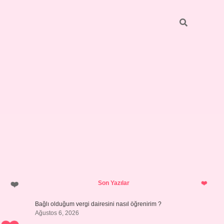
Sidebar
hiltonbet yeni giriş
tulipbet
Son Yazılar
Bağlı olduğum vergi dairesini nasıl öğrenirim ?
Ağustos 6, 2026