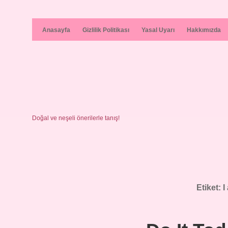
Anasayfa
Gizlilik Politikası
Yasal Uyarı
Hakkımızda
Doğal ve neşeli önerilerle tanış!
Etiket:
I