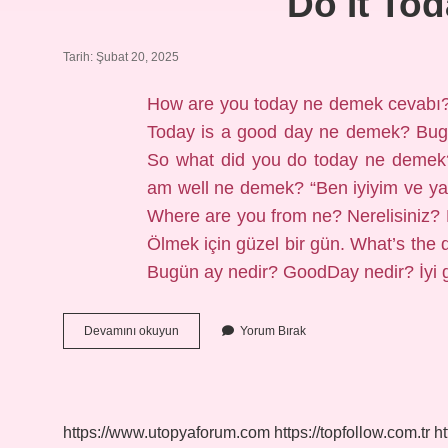
Do It To
Tarih: Şubat 20, 2025
How are you today ne demek cevabı? B
Today is a good day ne demek? Bugün
So what did you do today ne demek?
am well ne demek? “Ben iyiyim ve yak
Where are you from ne? Nerelisiniz? 
Ölmek için güzel bir gün. What’s the
Bugün ay nedir? GoodDay nedir? İyi 
Do
Devamını okuyun
Yorum Bırak
It
Today
Ne
Demek
https://www.utopyaforum.com
https://topfollow.com.tr
ht