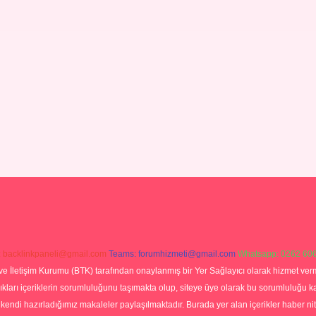
:
backlinkpaneli@gmail.com
Teams:
forumhizmeti@gmail.com
Whatsapp: 0262 606
ve İletişim Kurumu (BTK) tarafından onaylanmış bir Yer Sağlayıcı olarak hizmet verm
rı içeriklerin sorumluluğunu taşımakta olup, siteye üye olarak bu sorumluluğu kabul
a kendi hazırladığımız makaleler paylaşılmaktadır. Burada yer alan içerikler haber 