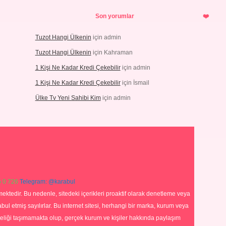
Son yorumlar
Tuzot Hangi Ülkenin
için
admin
Tuzot Hangi Ülkenin
için
Kahraman
1 Kişi Ne Kadar Kredi Çekebilir
için
admin
1 Kişi Ne Kadar Kredi Çekebilir
için
İsmail
Ülke Tv Yeni Sahibi Kim
için
admin
 0 726
Telegram: @karabul
ektedir. Bu nedenle, sitedeki içerikleri proaktif olarak denetleme veya
 etmiş sayılırlar. Bu internet sitesi, herhangi bir marka, kurum veya
niteliği taşımamakta olup, gerçek kurum ve kişiler hakkında paylaşım