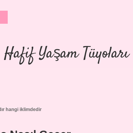
Hafif Yaşam Tüyoları
dır hangi iklimdedir