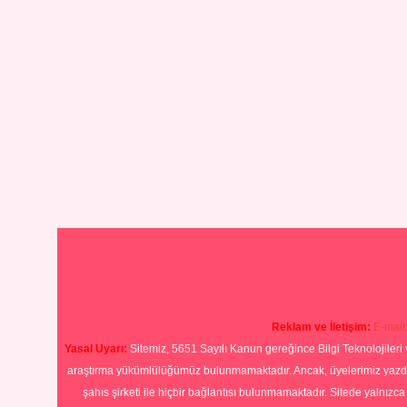
Reklam ve İletişim:
E-mail
Yasal Uyarı:
Sitemiz, 5651 Sayılı Kanun gereğince Bilgi Teknolojileri 
araştırma yükümlülüğümüz bulunmamaktadır. Ancak, üyelerimiz yazdıkla
şahıs şirketi ile hiçbir bağlantısı bulunmamaktadır. Sitede yalnızc