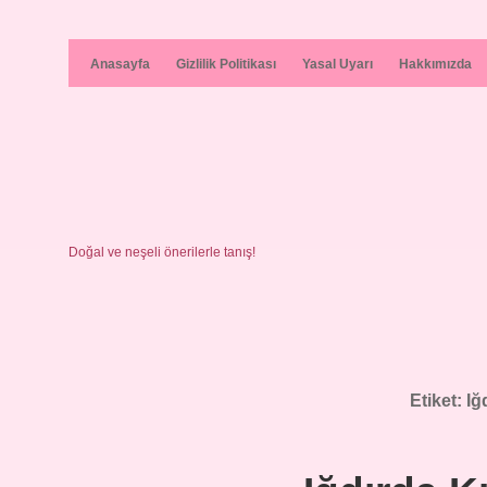
Anasayfa
Gizlilik Politikası
Yasal Uyarı
Hakkımızda
Doğal ve neşeli önerilerle tanış!
Etiket:
Iğ