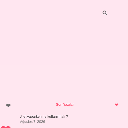
Sidebar
hiltonbet yeni giriş
tulipbet
Son Yazılar
Jilet yaparken ne kullanılmalı ?
Ağustos 7, 2026