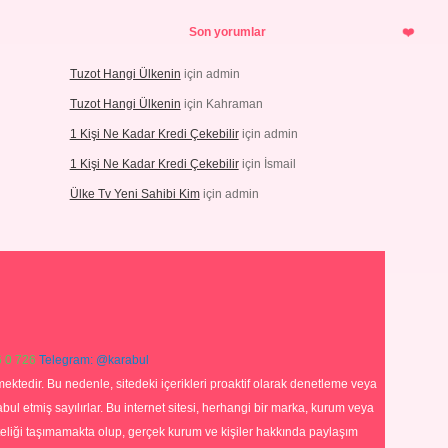
Son yorumlar
Tuzot Hangi Ülkenin
için
admin
Tuzot Hangi Ülkenin
için
Kahraman
1 Kişi Ne Kadar Kredi Çekebilir
için
admin
1 Kişi Ne Kadar Kredi Çekebilir
için
İsmail
Ülke Tv Yeni Sahibi Kim
için
admin
 0 726
Telegram: @karabul
ektedir. Bu nedenle, sitedeki içerikleri proaktif olarak denetleme veya
 etmiş sayılırlar. Bu internet sitesi, herhangi bir marka, kurum veya
niteliği taşımamakta olup, gerçek kurum ve kişiler hakkında paylaşım