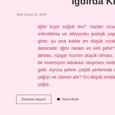
Iğdırda K
Tarih: Kasım 24, 2024
Iğdır kışın soğuk mu? Yazları sıca
mikroklima ve alüvyonlu jeolojik yapı
göre; şu ana kadar en düşük sıcak
derecedir. Iğdır neden en kirli şehir?
alması, rüzgar hızının düşük olması,
bir inversiyon tabakası oluşması neden
gelir. Ayrıca şehrin çeşitli yerlerind
yağışı ne zaman alır? En düşük orta
yağış…
Iğdırda
Devamını okuyun
Yorum Bırak
Kış
Nasıl
Geçer