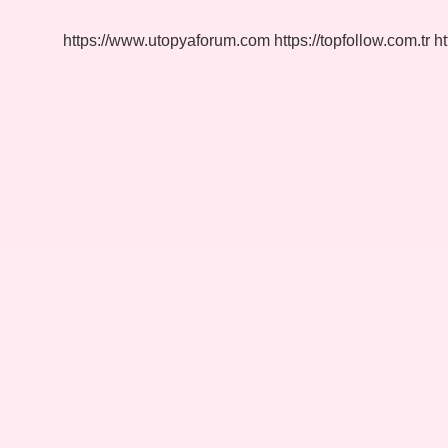
Mi
https://www.utopyaforum.com
https://topfollow.com.tr
ht