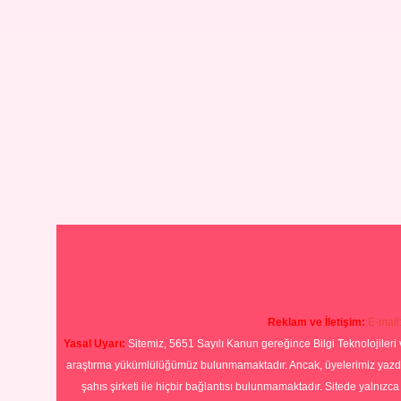
Reklam ve İletişim:
E-mail
Yasal Uyarı:
Sitemiz, 5651 Sayılı Kanun gereğince Bilgi Teknolojileri 
araştırma yükümlülüğümüz bulunmamaktadır. Ancak, üyelerimiz yazdıkla
şahıs şirketi ile hiçbir bağlantısı bulunmamaktadır. Sitede yalnızc