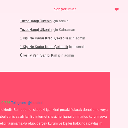
Son yorumlar
Tuzot Hangi Ülkenin
için
admin
Tuzot Hangi Ülkenin
için
Kahraman
1 Kişi Ne Kadar Kredi Çekebilir
için
admin
1 Kişi Ne Kadar Kredi Çekebilir
için
İsmail
Ülke Tv Yeni Sahibi Kim
için
admin
 0 726
Telegram: @karabul
ektedir. Bu nedenle, sitedeki içerikleri proaktif olarak denetleme veya
 etmiş sayılırlar. Bu internet sitesi, herhangi bir marka, kurum veya
niteliği taşımamakta olup, gerçek kurum ve kişiler hakkında paylaşım