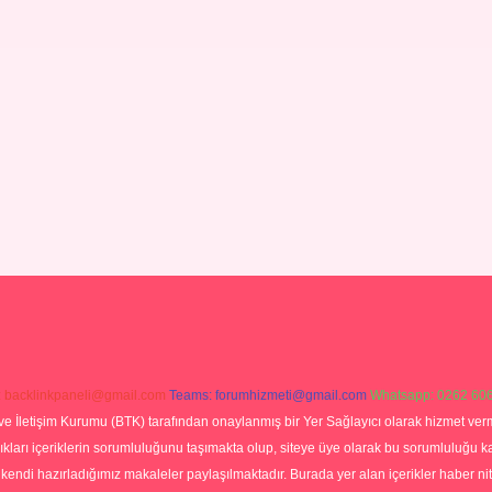
:
backlinkpaneli@gmail.com
Teams:
forumhizmeti@gmail.com
Whatsapp: 0262 606
ve İletişim Kurumu (BTK) tarafından onaylanmış bir Yer Sağlayıcı olarak hizmet verm
rı içeriklerin sorumluluğunu taşımakta olup, siteye üye olarak bu sorumluluğu kabul
a kendi hazırladığımız makaleler paylaşılmaktadır. Burada yer alan içerikler haber 