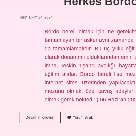
Herkes Bordo 
Tarih: Ekim 24, 2024
Bordo bereli olmak için ne gerekli
tamamlayan bir asker aynı zamanda ko
da tamamlamalıdır. Bu üç yıllık eğitim
olarak donanımlı olduklarından emin o
imha, keskin nişancı avcılığı, hayat
eğitim alırlar. Bordo bereli lise me
internet sitesi üzerinden yapılacaktı
mezunu olmak, özel çavuş adayları 
olmak gerekmektedir.) 06 Haziran 202
Herkes
Devamını okuyun
Yorum Bırak
Bordo
Bereli
Olabilir