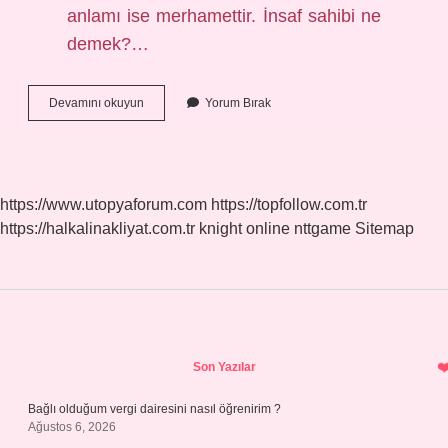
anlamı ise merhamettir. İnsaf sahibi ne
demek?…
Insaf
Devamını okuyun
Yorum Bırak
Kelimesi
Ne
Anlama
Gelir
https://www.utopyaforum.com
https://topfollow.com.tr
https://halkalinakliyat.com.tr
knight online
nttgame
Sitemap
Sidebar
Son Yazılar
Bağlı olduğum vergi dairesini nasıl öğrenirim ?
Ağustos 6, 2026