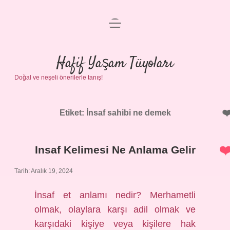
menüyü
Anasayfa
aç
Gizlilik Politikası
Hafif Yaşam Tüyoları
Doğal ve neşeli önerilerle tanış!
Yasal Uyarı
Hakkımızda
Etiket:
İnsaf sahibi ne demek
Insaf Kelimesi Ne Anlama Gelir
Tarih: Aralık 19, 2024
İnsaf et anlamı nedir? Merhametli
olmak, olaylara karşı adil olmak ve
karşıdaki kişiye veya kişilere hak