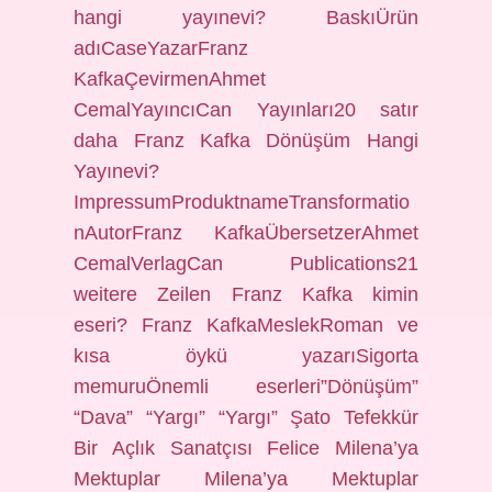
hangi yayınevi? BaskıÜrün
adıCaseYazarFranz
KafkaÇevirmenAhmet
CemalYayıncıCan Yayınları20 satır
daha Franz Kafka Dönüşüm Hangi
Yayınevi?
ImpressumProduktnameTransformatio
nAutorFranz KafkaÜbersetzerAhmet
CemalVerlagCan Publications21
weitere Zeilen Franz Kafka kimin
eseri? Franz KafkaMeslekRoman ve
kısa öykü yazarıSigorta
memuruÖnemli eserleri”Dönüşüm”
“Dava” “Yargı” “Yargı” Şato Tefekkür
Bir Açlık Sanatçısı Felice Milena’ya
Mektuplar Milena’ya Mektuplar