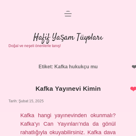
menüyü
Anasayfa
aç
Gizlilik Politikası
Hafif Yaşam Tüyoları
Doğal ve neşeli önerilerle tanış!
Yasal Uyarı
Hakkımızda
Etiket:
Kafka hukukçu mu
Kafka Yayınevi Kimin
Tarih: Şubat 15, 2025
Kafka hangi yayınevinden okunmalı?
Kafka’yı Can Yayınları’nda da gönül
rahatlığıyla okuyabilirsiniz. Kafka dava