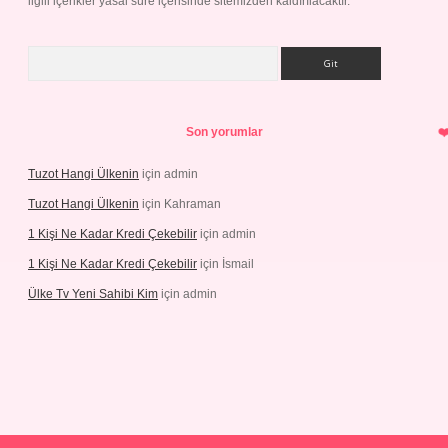
ilgili içerikler yasal süre içerisinde sitemizden kaldırılacaktır.
Arama
Son yorumlar
Tuzot Hangi Ülkenin
için
admin
Tuzot Hangi Ülkenin
için
Kahraman
1 Kişi Ne Kadar Kredi Çekebilir
için
admin
1 Kişi Ne Kadar Kredi Çekebilir
için
İsmail
Ülke Tv Yeni Sahibi Kim
için
admin
ulipbet