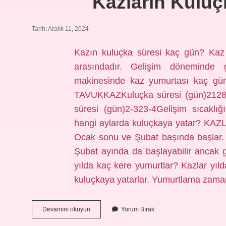
Kazların Kuluç
Tarih: Aralık 11, 2024
Kazın kuluçka süresi kaç gün? Kaz 
arasındadır. Gelişim döneminde g
makinesinde kaz yumurtası kaç 
TAVUKKAZKuluçka süresi (gün)2128-
süresi (gün)2-323-4Gelişim sıcaklığ
hangi aylarda kuluçkaya yatar? K
Ocak sonu ve Şubat başında başlar.
Şubat ayında da başlayabilir ancak 
yılda kaç kere yumurtlar? Kazlar yı
kuluçkaya yatarlar. Yumurtlama zaman
Kazların
Devamını okuyun
Yorum Bırak
Kuluçka