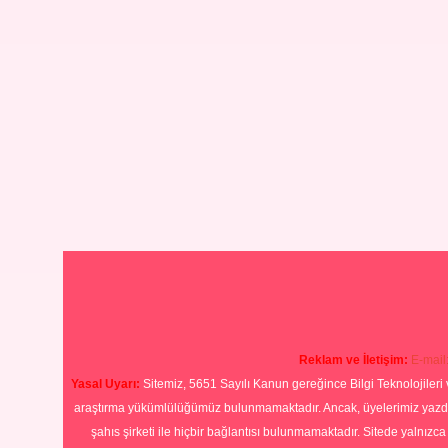
Reklam ve İletişim:
E-mail
Yasal Uyarı:
Sitemiz, 5651 Sayılı Kanun gereğince Bilgi Teknolojileri 
araştırma yükümlülüğümüz bulunmamaktadır. Ancak, üyelerimiz yazdıkla
şahıs şirketi ile hiçbir bağlantısı bulunmamaktadır. Sitede yalnızc