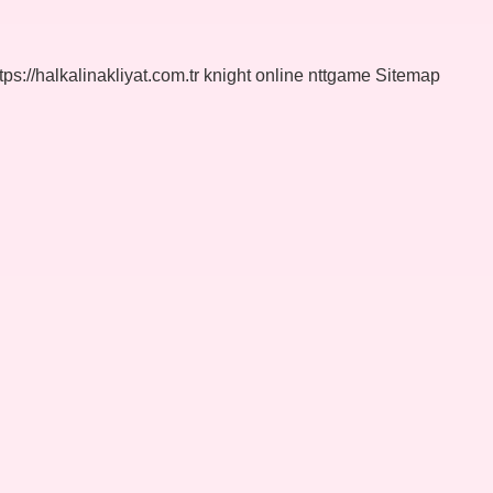
tps://halkalinakliyat.com.tr
knight online
nttgame
Sitemap