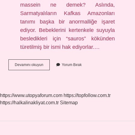
massein ne demek? Aslında,
Sarmatyalıların Kafkas Amazonları
tanımı başka bir anormalliğe işaret
ediyor. Bebeklerini kertenkele suyuyla
besledikleri için “sauros” kökünden
türetilmiş bir ismi hak ediyorlar.…
Iskitlerin
Devamını okuyun
Yorum Bırak
Kadın
Savaşçılarına
Ne
Denir
https://www.utopyaforum.com
https://topfollow.com.tr
https://halkalinakliyat.com.tr
Sitemap