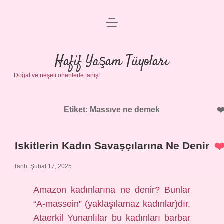
menüyü
Anasayfa
aç
Gizlilik Politikası
Hafif Yaşam Tüyoları
Doğal ve neşeli önerilerle tanış!
Yasal Uyarı
Hakkımızda
Etiket:
Massıve ne demek
Iskitlerin Kadın Savaşçılarına Ne Denir
Tarih: Şubat 17, 2025
Amazon kadınlarına ne denir? Bunlar
“A-massein” (yaklaşılamaz kadınlar)dır.
Ataerkil Yunanlılar bu kadınları barbar