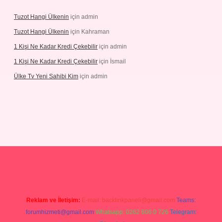
Tuzot Hangi Ülkenin
için
admin
Tuzot Hangi Ülkenin
için
Kahraman
1 Kişi Ne Kadar Kredi Çekebilir
için
admin
1 Kişi Ne Kadar Kredi Çekebilir
için
İsmail
Ülke Tv Yeni Sahibi Kim
için
admin
tulipbet
Reklam ve İletişim:
E-mail:
backlinkpaneli@gmail.com
Teams:
forumhizmeti@gmail.com
Whatsapp: 0262 606 0 726
Telegram: