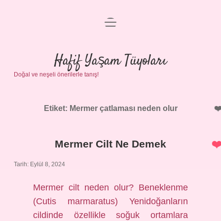
menüyü
Anasayfa
aç
Gizlilik Politikası
Hafif Yaşam Tüyoları
Doğal ve neşeli önerilerle tanış!
Yasal Uyarı
Hakkımızda
Etiket:
Mermer çatlaması neden olur
Mermer Cilt Ne Demek
Tarih: Eylül 8, 2024
Mermer cilt neden olur? Beneklenme
(Cutis marmaratus) Yenidoğanların
cildinde özellikle soğuk ortamlara