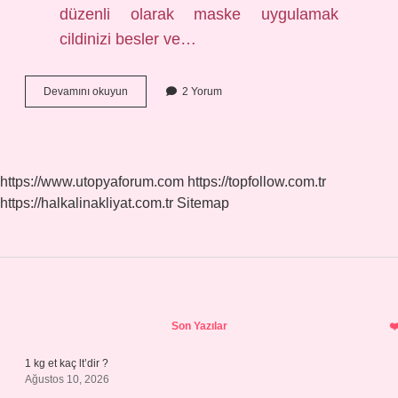
düzenli olarak maske uygulamak
cildinizi besler ve…
Mermer
Devamını okuyun
2 Yorum
Cilt
Ne
Demek
https://www.utopyaforum.com
https://topfollow.com.tr
https://halkalinakliyat.com.tr
Sitemap
Sidebar
Son Yazılar
1 kg et kaç lt’dir ?
Ağustos 10, 2026