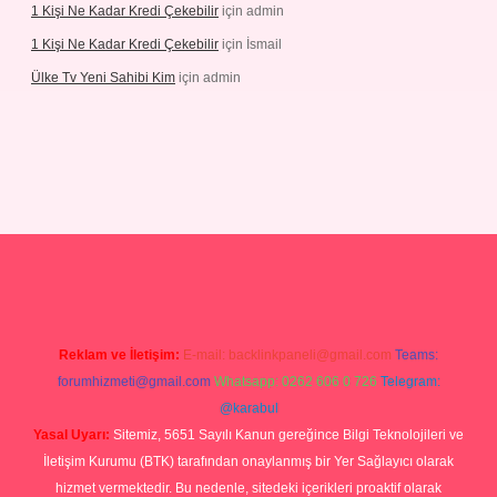
1 Kişi Ne Kadar Kredi Çekebilir
için
admin
1 Kişi Ne Kadar Kredi Çekebilir
için
İsmail
Ülke Tv Yeni Sahibi Kim
için
admin
tulipbet
Reklam ve İletişim:
E-mail:
backlinkpaneli@gmail.com
Teams:
forumhizmeti@gmail.com
Whatsapp: 0262 606 0 726
Telegram:
@karabul
Yasal Uyarı:
Sitemiz, 5651 Sayılı Kanun gereğince Bilgi Teknolojileri ve
İletişim Kurumu (BTK) tarafından onaylanmış bir Yer Sağlayıcı olarak
hizmet vermektedir. Bu nedenle, sitedeki içerikleri proaktif olarak