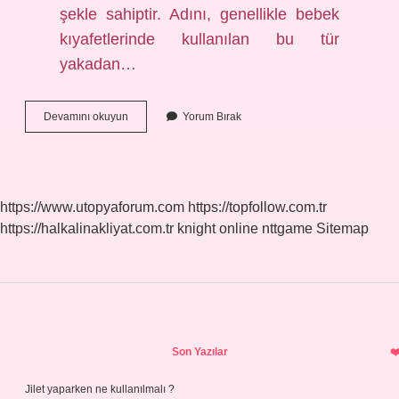
şekle sahiptir. Adını, genellikle bebek
kıyafetlerinde kullanılan bu tür
yakadan…
Apaş
Devamını okuyun
Yorum Bırak
Yaka
Gömlek
Ne
Demek
https://www.utopyaforum.com
https://topfollow.com.tr
https://halkalinakliyat.com.tr
knight online
nttgame
Sitemap
Sidebar
Son Yazılar
Jilet yaparken ne kullanılmalı ?