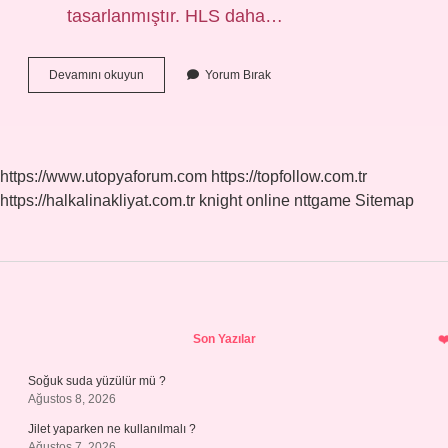
tasarlanmıştır. HLS daha…
Hls
Devamını okuyun
Yorum Bırak
Açılımı
Nedir
https://www.utopyaforum.com
https://topfollow.com.tr
https://halkalinakliyat.com.tr
knight online
nttgame
Sitemap
Sidebar
Son Yazılar
Soğuk suda yüzülür mü ?
Ağustos 8, 2026
Jilet yaparken ne kullanılmalı ?
Ağustos 7, 2026