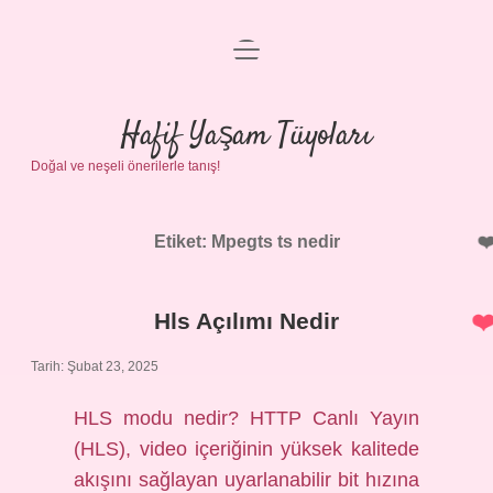
menüyü
Anasayfa
aç
Gizlilik Politikası
Hafif Yaşam Tüyoları
Doğal ve neşeli önerilerle tanış!
Yasal Uyarı
Hakkımızda
Etiket:
Mpegts ts nedir
Hls Açılımı Nedir
Tarih: Şubat 23, 2025
HLS modu nedir? HTTP Canlı Yayın
(HLS), video içeriğinin yüksek kalitede
akışını sağlayan uyarlanabilir bit hızına