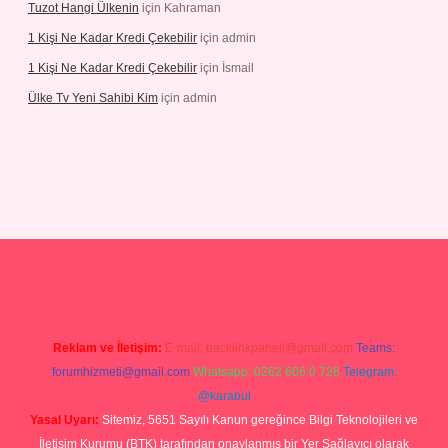
Tuzot Hangi Ülkenin
için
Kahraman
1 Kişi Ne Kadar Kredi Çekebilir
için
admin
1 Kişi Ne Kadar Kredi Çekebilir
için
İsmail
Ülke Tv Yeni Sahibi Kim
için
admin
tulipbet
Reklam ve İletişim:
E-mail:
backlinkpaneli@gmail.com
Teams:
forumhizmeti@gmail.com
Whatsapp: 0262 606 0 726
Telegram:
@karabul
Yasal Uyarı:
Sitemiz, 5651 Sayılı Kanun gereğince Bilgi Teknolojileri ve
İletişim Kurumu (BTK) tarafından onaylanmış bir Yer Sağlayıcı olarak