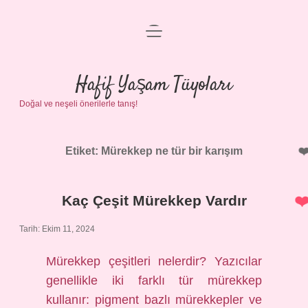
menüyü
Anasayfa
aç
Gizlilik Politikası
Hafif Yaşam Tüyoları
Doğal ve neşeli önerilerle tanış!
Yasal Uyarı
Hakkımızda
Etiket:
Mürekkep ne tür bir karışım
Kaç Çeşit Mürekkep Vardır
Tarih: Ekim 11, 2024
Mürekkep çeşitleri nelerdir? Yazıcılar
genellikle iki farklı tür mürekkep
kullanır: pigment bazlı mürekkepler ve