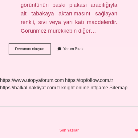
görüntünün baskı plakası aracılığıyla
alt tabakaya aktarılmasını sağlayan
renkli, sıvı veya yarı katı maddelerdir.
Görünmez mürekkebin diğer…
Kaç
Devamını okuyun
Yorum Bırak
Çeşit
Mürekkep
Vardır
https://www.utopyaforum.com
https://topfollow.com.tr
https://halkalinakliyat.com.tr
knight online
nttgame
Sitemap
Sidebar
Son Yazılar