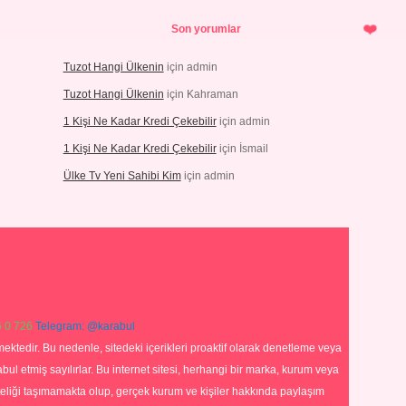
Son yorumlar
Tuzot Hangi Ülkenin
için
admin
Tuzot Hangi Ülkenin
için
Kahraman
1 Kişi Ne Kadar Kredi Çekebilir
için
admin
1 Kişi Ne Kadar Kredi Çekebilir
için
İsmail
Ülke Tv Yeni Sahibi Kim
için
admin
 0 726
Telegram: @karabul
ektedir. Bu nedenle, sitedeki içerikleri proaktif olarak denetleme veya
 etmiş sayılırlar. Bu internet sitesi, herhangi bir marka, kurum veya
niteliği taşımamakta olup, gerçek kurum ve kişiler hakkında paylaşım