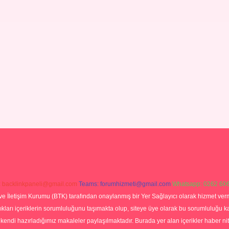
:
backlinkpaneli@gmail.com
Teams:
forumhizmeti@gmail.com
Whatsapp: 0262 606
ve İletişim Kurumu (BTK) tarafından onaylanmış bir Yer Sağlayıcı olarak hizmet verm
rı içeriklerin sorumluluğunu taşımakta olup, siteye üye olarak bu sorumluluğu kabul
a kendi hazırladığımız makaleler paylaşılmaktadır. Burada yer alan içerikler haber 