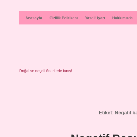
Anasayfa
Gizlilik Politikası
Yasal Uyarı
Hakkımızda
Doğal ve neşeli önerilerle tanış!
Etiket:
Negatif b