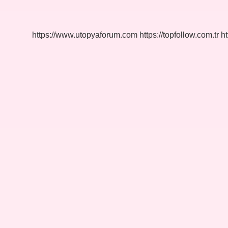
Ortam
Nedir
https://www.utopyaforum.com
https://topfollow.com.tr
ht