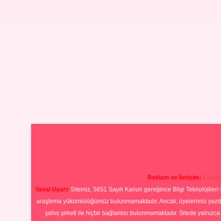
Reklam ve İletişim:
E-mail
Yasal Uyarı:
Sitemiz, 5651 Sayılı Kanun gereğince Bilgi Teknolojileri 
araştırma yükümlülüğümüz bulunmamaktadır. Ancak, üyelerimiz yazdıkla
şahıs şirketi ile hiçbir bağlantısı bulunmamaktadır. Sitede yalnızc