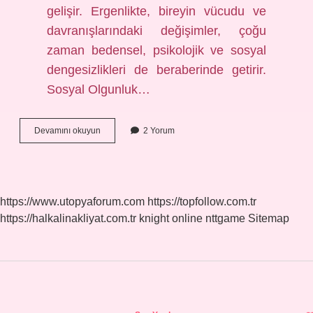
gelişir. Ergenlikte, bireyin vücudu ve
davranışlarındaki değişimler, çoğu
zaman bedensel, psikolojik ve sosyal
dengesizlikleri de beraberinde getirir.
Sosyal Olgunluk…
Insanın
Devamını okuyun
2 Yorum
olgunlaşması
ne
demek
https://www.utopyaforum.com
https://topfollow.com.tr
https://halkalinakliyat.com.tr
knight online
nttgame
Sitemap
Sidebar