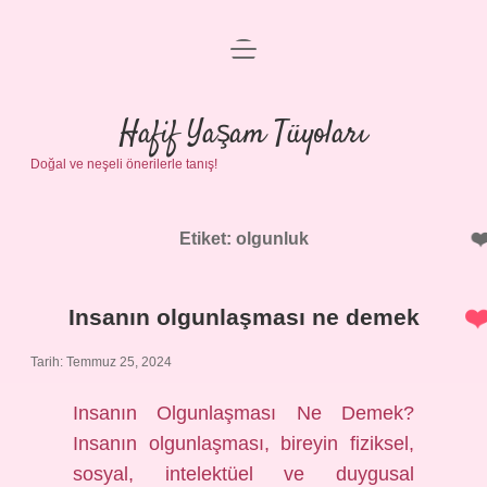
menüyü
Anasayfa
aç
Gizlilik Politikası
Hafif Yaşam Tüyoları
Doğal ve neşeli önerilerle tanış!
Yasal Uyarı
Hakkımızda
Etiket:
olgunluk
Insanın olgunlaşması ne demek
Tarih: Temmuz 25, 2024
Insanın Olgunlaşması Ne Demek?
Insanın olgunlaşması, bireyin fiziksel,
sosyal, intelektüel ve duygusal