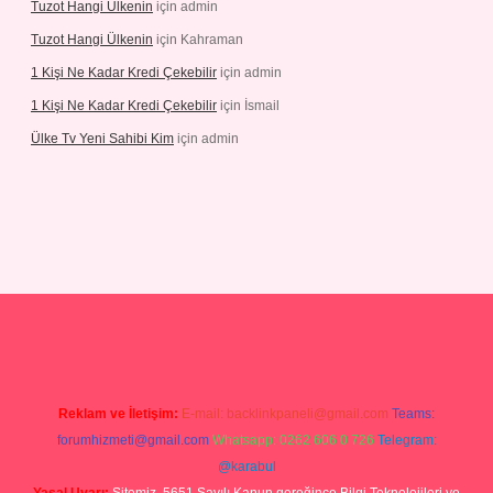
Tuzot Hangi Ülkenin
için
admin
Tuzot Hangi Ülkenin
için
Kahraman
1 Kişi Ne Kadar Kredi Çekebilir
için
admin
1 Kişi Ne Kadar Kredi Çekebilir
için
İsmail
Ülke Tv Yeni Sahibi Kim
için
admin
et
Reklam ve İletişim:
E-mail:
backlinkpaneli@gmail.com
Teams:
forumhizmeti@gmail.com
Whatsapp: 0262 606 0 726
Telegram:
@karabul