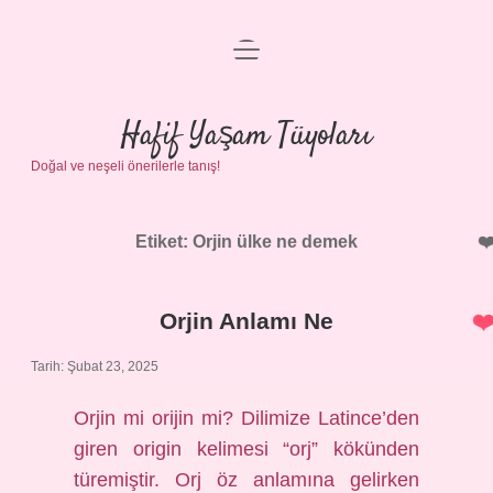
menüyü
Anasayfa
aç
Gizlilik Politikası
Hafif Yaşam Tüyoları
Doğal ve neşeli önerilerle tanış!
Yasal Uyarı
Hakkımızda
Etiket:
Orjin ülke ne demek
Orjin Anlamı Ne
Tarih: Şubat 23, 2025
Orjin mi orijin mi? Dilimize Latince’den
giren origin kelimesi “orj” kökünden
türemiştir. Orj öz anlamına gelirken