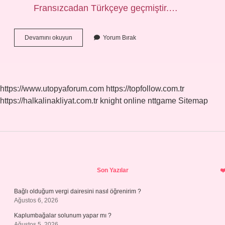
Fransızcadan Türkçeye geçmiştir.…
Orjin
Devamını okuyun
Yorum Bırak
Anlamı
Ne
https://www.utopyaforum.com
https://topfollow.com.tr
https://halkalinakliyat.com.tr
knight online
nttgame
Sitemap
Sidebar
Son Yazılar
Bağlı olduğum vergi dairesini nasıl öğrenirim ?
Ağustos 6, 2026
Kaplumbağalar solunum yapar mı ?
Ağustos 5, 2026