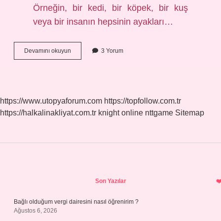
Örneğin, bir kedi, bir köpek, bir kuş
veya bir insanın hepsinin ayakları…
Ortak
Devamını okuyun
3 Yorum
özellik
nedir
https://www.utopyaforum.com
https://topfollow.com.tr
https://halkalinakliyat.com.tr
knight online
nttgame
Sitemap
Sidebar
Son Yazılar
Bağlı olduğum vergi dairesini nasıl öğrenirim ?
Ağustos 6, 2026