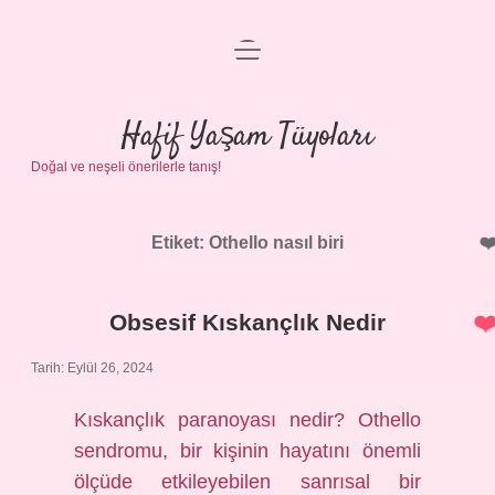
menüyü
Anasayfa
aç
Gizlilik Politikası
Hafif Yaşam Tüyoları
Doğal ve neşeli önerilerle tanış!
Yasal Uyarı
Hakkımızda
Etiket:
Othello nasıl biri
Obsesif Kıskançlık Nedir
Tarih: Eylül 26, 2024
Kıskançlık paranoyası nedir? Othello
sendromu, bir kişinin hayatını önemli
ölçüde etkileyebilen sanrısal bir