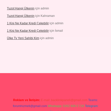
Tuzot Hangi Ülkenin
için
admin
Tuzot Hangi Ülkenin
için
Kahraman
1 Kişi Ne Kadar Kredi Çekebilir
için
admin
1 Kişi Ne Kadar Kredi Çekebilir
için
İsmail
Ülke Tv Yeni Sahibi Kim
için
admin
tulipbet
Reklam ve İletişim:
E-mail:
backlinkpaneli@gmail.com
Teams:
forumhizmeti@gmail.com
Whatsapp: 0262 606 0 726
Telegram: