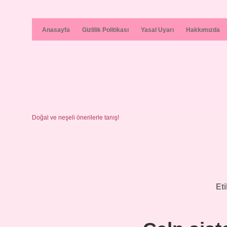
Anasayfa
Gizlilik Politikası
Yasal Uyarı
Hakkımızda
Doğal ve neşeli önerilerle tanış!
Et