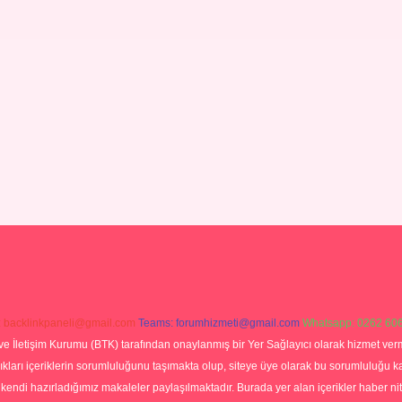
:
backlinkpaneli@gmail.com
Teams:
forumhizmeti@gmail.com
Whatsapp: 0262 606
ve İletişim Kurumu (BTK) tarafından onaylanmış bir Yer Sağlayıcı olarak hizmet verm
rı içeriklerin sorumluluğunu taşımakta olup, siteye üye olarak bu sorumluluğu kabul
a kendi hazırladığımız makaleler paylaşılmaktadır. Burada yer alan içerikler haber 