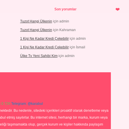
Son yorumlar
Tuzot Hangi Ülkenin
için
admin
Tuzot Hangi Ülkenin
için
Kahraman
1 Kişi Ne Kadar Kredi Çekebilir
için
admin
1 Kişi Ne Kadar Kredi Çekebilir
için
İsmail
Ülke Tv Yeni Sahibi Kim
için
admin
 0 726
Telegram: @karabul
ektedir. Bu nedenle, sitedeki içerikleri proaktif olarak denetleme veya
 etmiş sayılırlar. Bu internet sitesi, herhangi bir marka, kurum veya
niteliği taşımamakta olup, gerçek kurum ve kişiler hakkında paylaşım