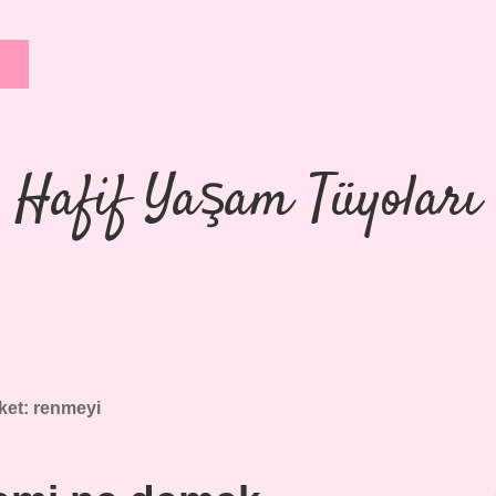
Hafif Yaşam Tüyoları
iket:
renmeyi