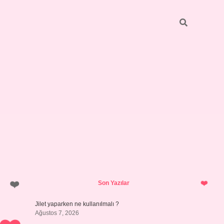
Sidebar
hiltonbet y
Son Yazılar
Jilet yaparken ne kullanılmalı ?
Ağustos 7, 2026