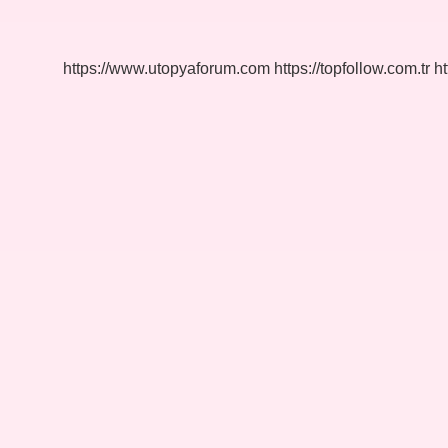
ne
demek
https://www.utopyaforum.com
https://topfollow.com.tr
ht