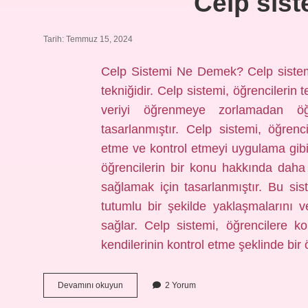
Celp sis
Tarih: Temmuz 15, 2024
Celp Sistemi Ne Demek? Celp sistemi,
tekniğidir. Celp sistemi, öğrencileri
veriyi öğrenmeye zorlamadan öğ
tasarlanmıştır. Celp sistemi, öğre
etme ve kontrol etmeyi uygulama gibi b
öğrencilerin bir konu hakkında daha
sağlamak için tasarlanmıştır. Bu sis
tutumlu bir şekilde yaklaşmalarını 
sağlar. Celp sistemi, öğrencilere 
kendilerinin kontrol etme şeklinde bi
Celp
Devamını okuyun
2 Yorum
sistemi