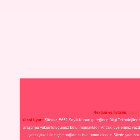
Reklam ve İletişim:
E-mail
Yasal Uyarı:
Sitemiz, 5651 Sayılı Kanun gereğince Bilgi Teknolojileri 
araştırma yükümlülüğümüz bulunmamaktadır. Ancak, üyelerimiz yazdıkla
şahıs şirketi ile hiçbir bağlantısı bulunmamaktadır. Sitede yalnızc