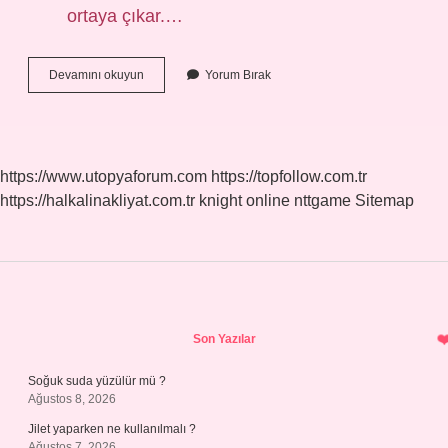
ortaya çıkar.…
Ravi
Devamını okuyun
Yorum Bırak
Ismi
Ne
Demek
https://www.utopyaforum.com
https://topfollow.com.tr
https://halkalinakliyat.com.tr
knight online
nttgame
Sitemap
Sidebar
Son Yazılar
Soğuk suda yüzülür mü ?
Ağustos 8, 2026
Jilet yaparken ne kullanılmalı ?
Ağustos 7, 2026