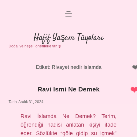
menüyü
Anasayfa
aç
Gizlilik Politikası
Hafif Yaşam Tüyoları
Doğal ve neşeli önerilerle tanış!
Yasal Uyarı
Hakkımızda
Etiket:
Rivayet nedir islamda
Ravi Ismi Ne Demek
Tarih: Aralık 31, 2024
Ravi İslamda Ne Demek? Terim,
öğrendiği hadisi anlatan kişiyi ifade
eder. Sözlükte “göle gidip su içmek”