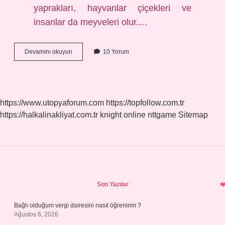
yaprakları, hayvanlar çiçekleri ve
insanlar da meyveleri olur.…
Süfli
Devamını okuyun
10 Yorum
Varlık
Ne
Demek
https://www.utopyaforum.com
https://topfollow.com.tr
https://halkalinakliyat.com.tr
knight online
nttgame
Sitemap
Sidebar
Son Yazılar
Bağlı olduğum vergi dairesini nasıl öğrenirim ?
Ağustos 6, 2026