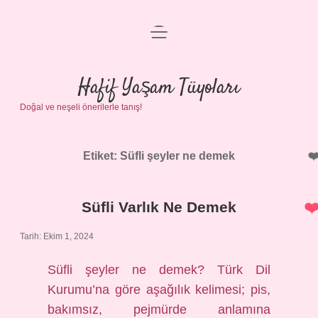
menüyü
Anasayfa
aç
Gizlilik Politikası
Hafif Yaşam Tüyoları
Doğal ve neşeli önerilerle tanış!
Yasal Uyarı
Hakkımızda
Etiket:
Süfli şeyler ne demek
Süfli Varlık Ne Demek
Tarih: Ekim 1, 2024
Süfli şeyler ne demek? Türk Dil
Kurumu’na göre aşağılık kelimesi; pis,
bakımsız, pejmürde anlamına