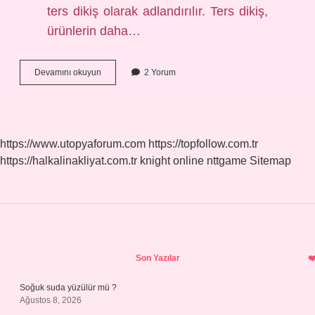
ters dikiş olarak adlandırılır. Ters dikiş,
ürünlerin daha…
Ters
Devamını okuyun
2 Yorum
dikiş
nedir
https://www.utopyaforum.com
https://topfollow.com.tr
https://halkalinakliyat.com.tr
knight online
nttgame
Sitemap
Sidebar
Son Yazılar
Soğuk suda yüzülür mü ?
Ağustos 8, 2026