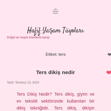
menüyü
Anasayfa
aç
Gizlilik Politikası
Hafif Yaşam Tüyoları
Doğal ve neşeli önerilerle tanış!
Yasal Uyarı
Hakkımızda
Etiket:
ters
Ters dikiş nedir
Tarih: Temmuz 13, 2024
Ters Dikiş Nedir? Ters dikiş, giyim ve
ev tekstili sektöründe kullanılan bir
dikiş tekniğidir. Ters dikiş, dikişin