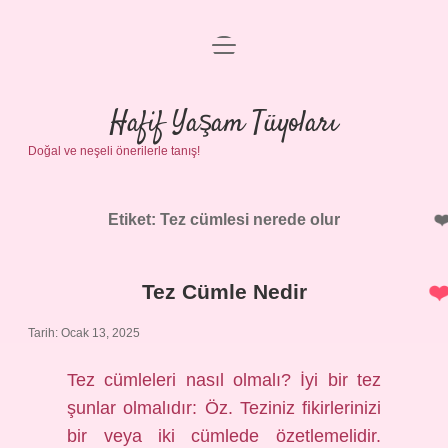
menüyü
Anasayfa
aç
Gizlilik Politikası
Hafif Yaşam Tüyoları
Doğal ve neşeli önerilerle tanış!
Yasal Uyarı
Hakkımızda
Etiket:
Tez cümlesi nerede olur
Tez Cümle Nedir
Tarih: Ocak 13, 2025
Tez cümleleri nasıl olmalı? İyi bir tez
şunlar olmalıdır: Öz. Teziniz fikirlerinizi
bir veya iki cümlede özetlemelidir.