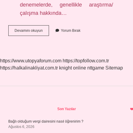
denemelerde, genellikle araştırma/
çalışma hakkında…
Tez
Devamını okuyun
Yorum Bırak
Cümle
Nedir
https://www.utopyaforum.com
https://topfollow.com.tr
https://halkalinakliyat.com.tr
knight online
nttgame
Sitemap
Sidebar
Son Yazılar
Bağlı olduğum vergi dairesini nasıl öğrenirim ?
Ağustos 6, 2026