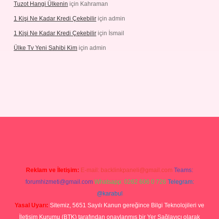
Tuzot Hangi Ülkenin
için
Kahraman
1 Kişi Ne Kadar Kredi Çekebilir
için
admin
1 Kişi Ne Kadar Kredi Çekebilir
için
İsmail
Ülke Tv Yeni Sahibi Kim
için
admin
hiltonbet yeni giriş
tulipbet
Reklam ve İletişim:
E-mail:
backlinkpaneli@gmail.com
Teams:
forumhizmeti@gmail.com
Whatsapp: 0262 606 0 726
Telegram:
@karabul
Yasal Uyarı:
Sitemiz, 5651 Sayılı Kanun gereğince Bilgi Teknolojileri ve
İletişim Kurumu (BTK) tarafından onaylanmış bir Yer Sağlayıcı olarak