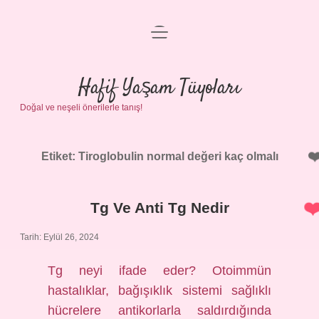
menüyü
Anasayfa
aç
Gizlilik Politikası
Hafif Yaşam Tüyoları
Doğal ve neşeli önerilerle tanış!
Yasal Uyarı
Hakkımızda
Etiket:
Tiroglobulin normal değeri kaç olmalı
Tg Ve Anti Tg Nedir
Tarih: Eylül 26, 2024
Tg neyi ifade eder? Otoimmün
hastalıklar, bağışıklık sistemi sağlıklı
hücrelere antikorlarla saldırdığında