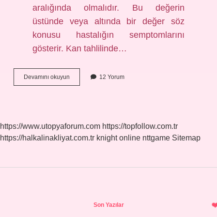
aralığında olmalıdır. Bu değerin
üstünde veya altında bir değer söz
konusu hastalığın semptomlarını
gösterir. Kan tahlilinde…
Tg
Devamını okuyun
12 Yorum
Ve
Anti
Tg
Nedir
https://www.utopyaforum.com
https://topfollow.com.tr
https://halkalinakliyat.com.tr
knight online
nttgame
Sitemap
Sidebar
Son Yazılar