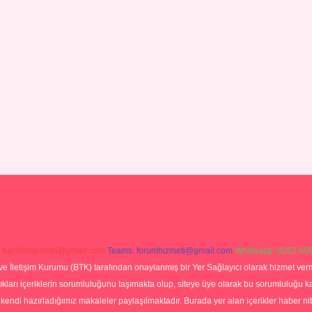
:
backlinkpaneli@gmail.com
Teams:
forumhizmeti@gmail.com
Whatsapp: 0262 606
ve İletişim Kurumu (BTK) tarafından onaylanmış bir Yer Sağlayıcı olarak hizmet verm
rı içeriklerin sorumluluğunu taşımakta olup, siteye üye olarak bu sorumluluğu kabul
a kendi hazırladığımız makaleler paylaşılmaktadır. Burada yer alan içerikler haber 