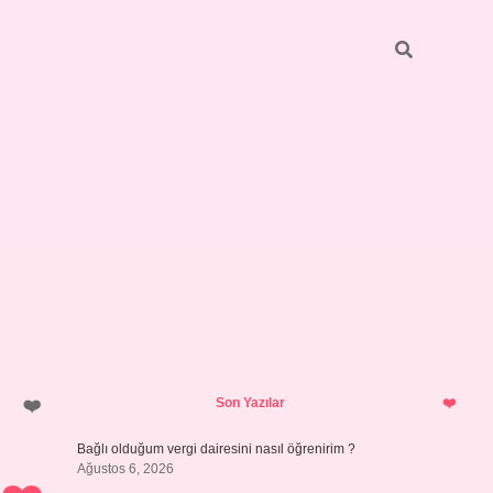
Sidebar
hiltonbet yeni giriş
tulipbet
Son Yazılar
Bağlı olduğum vergi dairesini nasıl öğrenirim ?
Ağustos 6, 2026