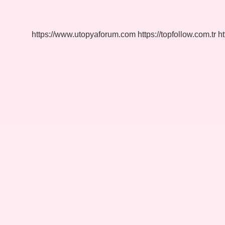
Neye
Ihtiyaç
Duyar
https://www.utopyaforum.com
https://topfollow.com.tr
ht