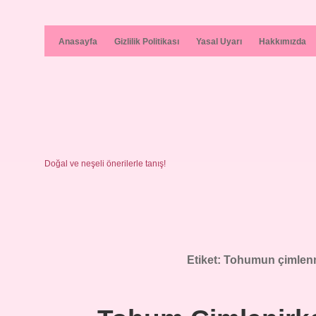
Anasayfa
Gizlilik Politikası
Yasal Uyarı
Hakkımızda
Doğal ve neşeli önerilerle tanış!
Etiket:
Tohumun çimlenme