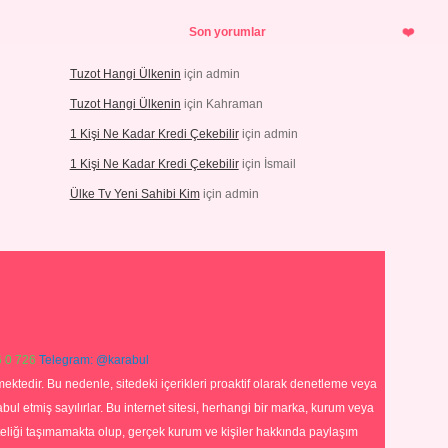
Son yorumlar
Tuzot Hangi Ülkenin
için
admin
Tuzot Hangi Ülkenin
için
Kahraman
1 Kişi Ne Kadar Kredi Çekebilir
için
admin
1 Kişi Ne Kadar Kredi Çekebilir
için
İsmail
Ülke Tv Yeni Sahibi Kim
için
admin
 0 726
Telegram: @karabul
ektedir. Bu nedenle, sitedeki içerikleri proaktif olarak denetleme veya
 etmiş sayılırlar. Bu internet sitesi, herhangi bir marka, kurum veya
niteliği taşımamakta olup, gerçek kurum ve kişiler hakkında paylaşım