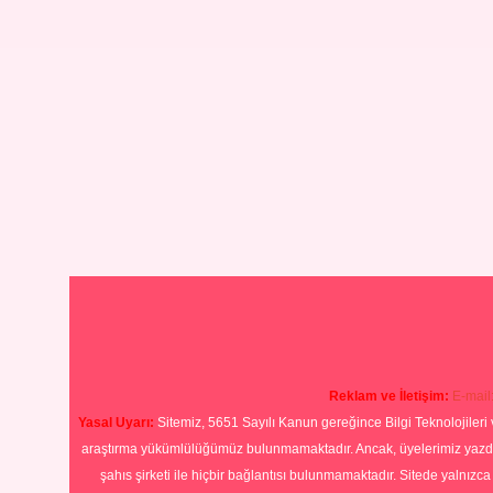
Reklam ve İletişim:
E-mail
Yasal Uyarı:
Sitemiz, 5651 Sayılı Kanun gereğince Bilgi Teknolojileri 
araştırma yükümlülüğümüz bulunmamaktadır. Ancak, üyelerimiz yazdıkla
şahıs şirketi ile hiçbir bağlantısı bulunmamaktadır. Sitede yalnızc