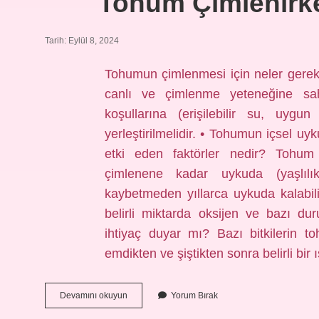
Tohum Çimlenirke
Tarih: Eylül 8, 2024
Tohumun çimlenmesi için neler gere
canlı ve çimlenme yeteneğine sa
koşullarına (erişilebilir su, uygu
yerleştirilmelidir. • Tohumun içsel u
etki eden faktörler nedir? Tohu
çimlenene kadar uykuda (yaşlılık
kaybetmeden yıllarca uykuda kalabilir
belirli miktarda oksijen ve bazı du
ihtiyaç duyar mı? Bazı bitkilerin t
emdikten ve şiştikten sonra belirli bi
Tohum
Devamını okuyun
Yorum Bırak
Çimlenirken