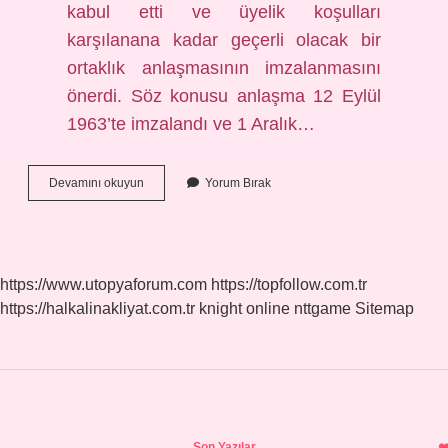
kabul etti ve üyelik koşulları
karşılanana kadar geçerli olacak bir
ortaklık anlaşmasının imzalanmasını
önerdi. Söz konusu anlaşma 12 Eylül
1963’te imzalandı ve 1 Aralık…
Türkiye
Devamını okuyun
Yorum Bırak
Avrupa
Birliğine
Tam
Üyelik
Başvurusunu
https://www.utopyaforum.com
https://topfollow.com.tr
Ne
https://halkalinakliyat.com.tr
knight online
nttgame
Sitemap
Zaman
Yapılmıştır
Sidebar
Son Yazılar