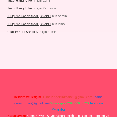
Tuzot Hangi Ülkenin
için
admin
Tuzot Hangi Ülkenin
için
Kahraman
1 Kişi Ne Kadar Kredi Çekebilir
için
admin
1 Kişi Ne Kadar Kredi Çekebilir
için
İsmail
Ülke Tv Yeni Sahibi Kim
için
admin
tulipbet
Reklam ve İletişim:
E-mail:
backlinkpaneli@gmail.com
Teams:
forumhizmeti@gmail.com
Whatsapp: 0262 606 0 726
Telegram:
@karabul
Yasal Uyarı:
Sitemiz, 5651 Sayılı Kanun gereğince Bilgi Teknolojileri ve