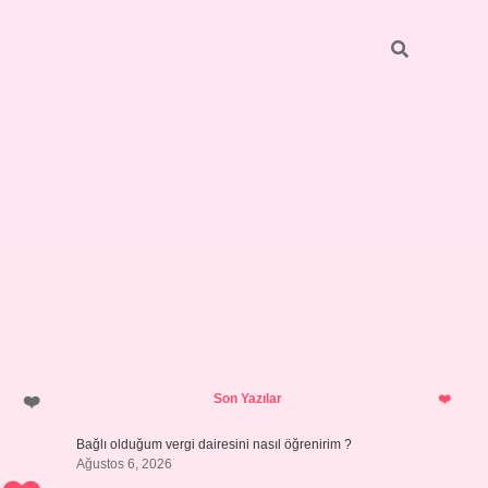
Sidebar
hiltonbet yeni giriş
tulipbet
Son Yazılar
Bağlı olduğum vergi dairesini nasıl öğrenirim ?
Ağustos 6, 2026