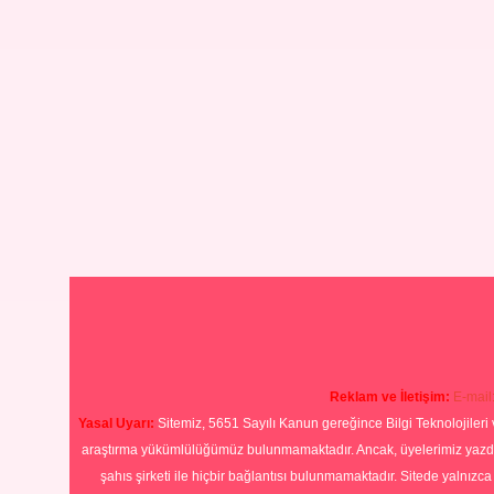
Reklam ve İletişim:
E-mail
Yasal Uyarı:
Sitemiz, 5651 Sayılı Kanun gereğince Bilgi Teknolojileri 
araştırma yükümlülüğümüz bulunmamaktadır. Ancak, üyelerimiz yazdıkla
şahıs şirketi ile hiçbir bağlantısı bulunmamaktadır. Sitede yalnızc