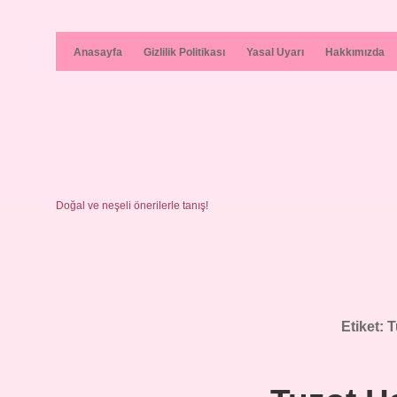
Anasayfa
Gizlilik Politikası
Yasal Uyarı
Hakkımızda
Doğal ve neşeli önerilerle tanış!
Etiket:
T