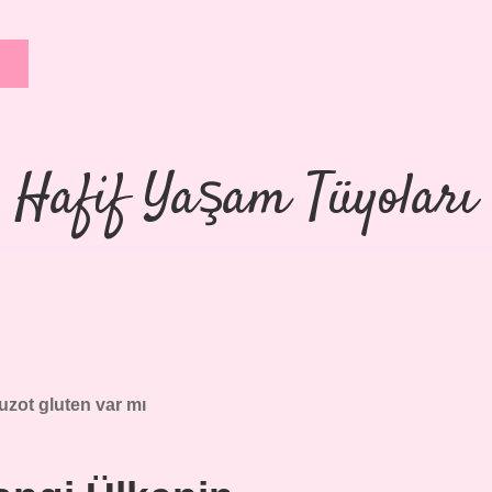
Hafif Yaşam Tüyoları
uzot gluten var mı