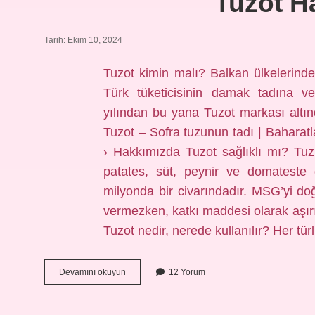
Tuzot H
Tarih: Ekim 10, 2024
Tuzot kimin malı? Balkan ülkelerinde
Türk tüketicisinin damak tadına ve
yılından bu yana Tuzot markası altın
Tuzot – Sofra tuzunun tadı | Baharat
› Hakkımızda Tuzot sağlıklı mı? Tuz
patates, süt, peynir ve domateste 
milyonda bir civarındadır. MSG’yi do
vermezken, katkı maddesi olarak aşır
Tuzot nedir, nerede kullanılır? Her tür
Tuzot
Devamını okuyun
12 Yorum
Hangi
Ülkenin