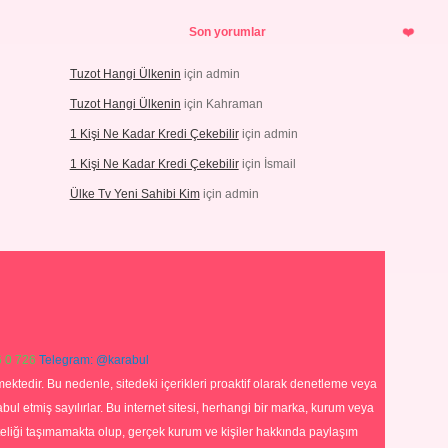
Son yorumlar
Tuzot Hangi Ülkenin
için
admin
Tuzot Hangi Ülkenin
için
Kahraman
1 Kişi Ne Kadar Kredi Çekebilir
için
admin
1 Kişi Ne Kadar Kredi Çekebilir
için
İsmail
Ülke Tv Yeni Sahibi Kim
için
admin
 0 726
Telegram: @karabul
ektedir. Bu nedenle, sitedeki içerikleri proaktif olarak denetleme veya
 etmiş sayılırlar. Bu internet sitesi, herhangi bir marka, kurum veya
niteliği taşımamakta olup, gerçek kurum ve kişiler hakkında paylaşım