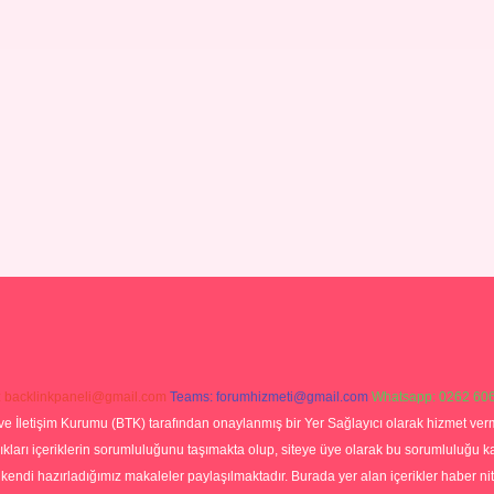
:
backlinkpaneli@gmail.com
Teams:
forumhizmeti@gmail.com
Whatsapp: 0262 606
ve İletişim Kurumu (BTK) tarafından onaylanmış bir Yer Sağlayıcı olarak hizmet verm
rı içeriklerin sorumluluğunu taşımakta olup, siteye üye olarak bu sorumluluğu kabul
a kendi hazırladığımız makaleler paylaşılmaktadır. Burada yer alan içerikler haber 