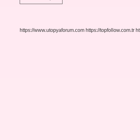
Insan
Nasıl
Olur
https://www.utopyaforum.com
https://topfollow.com.tr
ht