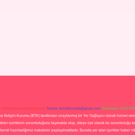
:
backlinkpaneli@gmail.com
Teams:
forumhizmeti@gmail.com
Whatsapp: 0262 606
ve İletişim Kurumu (BTK) tarafından onaylanmış bir Yer Sağlayıcı olarak hizmet verm
rı içeriklerin sorumluluğunu taşımakta olup, siteye üye olarak bu sorumluluğu kabul
a kendi hazırladığımız makaleler paylaşılmaktadır. Burada yer alan içerikler haber 