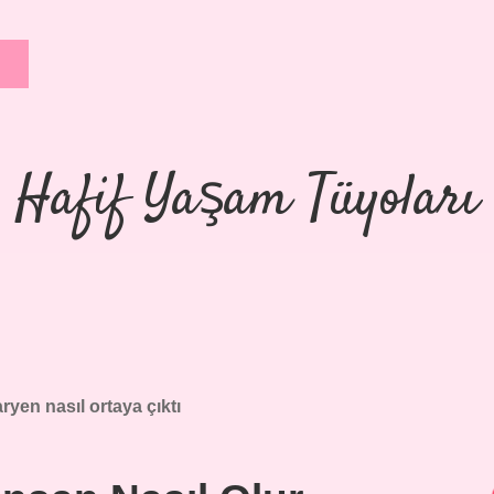
Hafif Yaşam Tüyoları
aryen nasıl ortaya çıktı