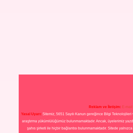
Reklam ve İletişim:
E-mail
Yasal Uyarı:
Sitemiz, 5651 Sayılı Kanun gereğince Bilgi Teknolojileri 
araştırma yükümlülüğümüz bulunmamaktadır. Ancak, üyelerimiz yazdıkla
şahıs şirketi ile hiçbir bağlantısı bulunmamaktadır. Sitede yalnızc