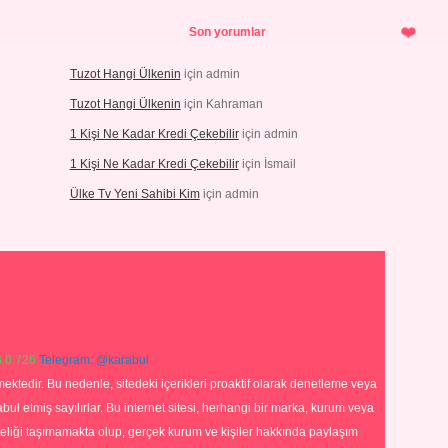
Son yorumlar
Tuzot Hangi Ülkenin
için
admin
Tuzot Hangi Ülkenin
için
Kahraman
1 Kişi Ne Kadar Kredi Çekebilir
için
admin
1 Kişi Ne Kadar Kredi Çekebilir
için
İsmail
Ülke Tv Yeni Sahibi Kim
için
admin
 0 726
Telegram: @karabul
ektedir. Bu nedenle, sitedeki içerikleri proaktif olarak denetleme veya
 etmiş sayılırlar. Bu internet sitesi, herhangi bir marka, kurum veya
niteliği taşımamakta olup, gerçek kurum ve kişiler hakkında paylaşım