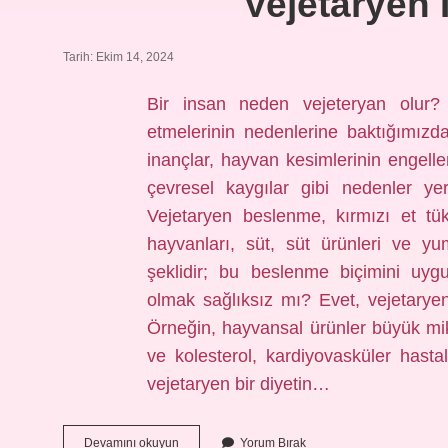
Vejetaryen 
Tarih: Ekim 14, 2024
Bir insan neden vejeteryan olur? 
etmelerinin nedenlerine baktığımızd
inançlar, hayvan kesimlerinin engelle
çevresel kaygılar gibi nedenler ye
Vejetaryen beslenme, kırmızı et tü
hayvanları, süt, süt ürünleri ve yu
şeklidir; bu beslenme biçimini uygu
olmak sağlıksız mı? Evet, vejetaryen
Örneğin, hayvansal ürünler büyük mikt
ve kolesterol, kardiyovasküler hastal
vejetaryen bir diyetin…
Vejetaryen
Devamını okuyun
Yorum Bırak