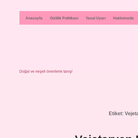
Anasayfa
Gizlilik Politikası
Yasal Uyarı
Hakkımızda
Doğal ve neşeli önerilerle tanış!
Etiket:
Vejet