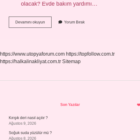
olacak? Evde bakım yardımı…
Evde
Devamını okuyun
Yorum Bırak
Bakım
Parası
Ne
Zaman
Yatacak
https://www.utopyaforum.com
https://topfollow.com.tr
2024
https://halkalinakliyat.com.tr
Sitemap
Sidebar
Son Yazılar
Kırışık deri nasıl açılır ?
Ağustos 9, 2026
Soğuk suda yüzülür mü ?
Ağustos 8, 2026