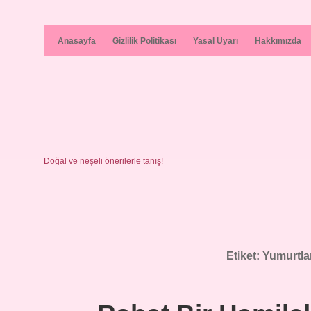
Anasayfa
Gizlilik Politikası
Yasal Uyarı
Hakkımızda
Doğal ve neşeli önerilerle tanış!
Etiket:
Yumurtla