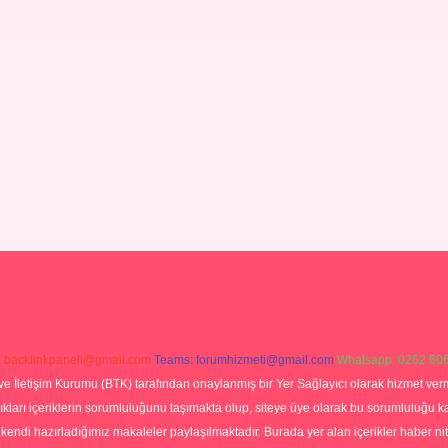
:
backlinkpaneli@gmail.com
Teams:
forumhizmeti@gmail.com
Whatsapp: 0262 606
ve İletişim Kurumu (BTK) tarafından onaylanmış bir Yer Sağlayıcı olarak hizmet verm
rı içeriklerin sorumluluğunu taşımakta olup, siteye üye olarak bu sorumluluğu kabul
a kendi hazırladığımız makaleler paylaşılmaktadır. Burada yer alan içerikler haber 