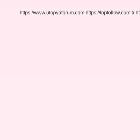
Neler
Yapılmalı
https://www.utopyaforum.com
https://topfollow.com.tr
ht