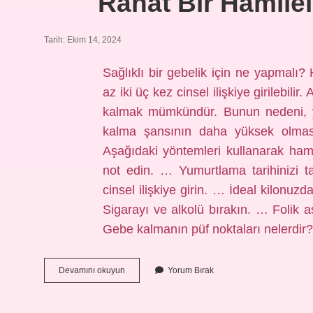
Rahat Bir Hamilel
Tarih: Ekim 14, 2024
Sağlıklı bir gebelik için ne yapmalı?
az iki üç kez cinsel ilişkiye girilebil
kalmak mümkündür. Bunun nedeni, y
kalma şansının daha yüksek olması
Aşağıdaki yöntemleri kullanarak hamilel
not edin. … Yumurtlama tarihinizi 
cinsel ilişkiye girin. … İdeal kilonu
Sigarayı ve alkolü bırakın. … Folik
Gebe kalmanın püf noktaları nelerdi
Rahat
Devamını okuyun
Yorum Bırak
Bir
Hamilelik
Için