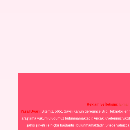
Reklam ve İletişim:
E-mail
Yasal Uyarı:
Sitemiz, 5651 Sayılı Kanun gereğince Bilgi Teknolojileri 
araştırma yükümlülüğümüz bulunmamaktadır. Ancak, üyelerimiz yazdıkla
şahıs şirketi ile hiçbir bağlantısı bulunmamaktadır. Sitede yalnızc