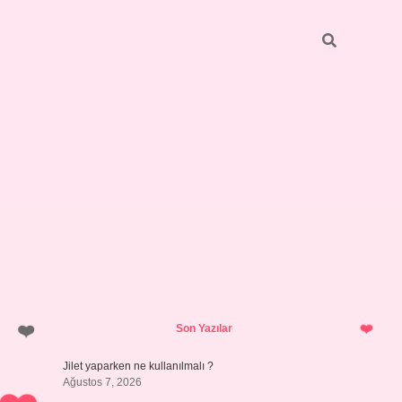
Sidebar
hiltonbet y
Son Yazılar
Jilet yaparken ne kullanılmalı ?
Ağustos 7, 2026