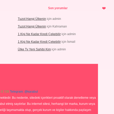
Son yorumlar
Tuzot Hangi Ülkenin
için
admin
Tuzot Hangi Ülkenin
için
Kahraman
1 Kişi Ne Kadar Kredi Çekebilir
için
admin
1 Kişi Ne Kadar Kredi Çekebilir
için
İsmail
Ülke Tv Yeni Sahibi Kim
için
admin
 0 726
Telegram: @karabul
ektedir. Bu nedenle, sitedeki içerikleri proaktif olarak denetleme veya
 etmiş sayılırlar. Bu internet sitesi, herhangi bir marka, kurum veya
niteliği taşımamakta olup, gerçek kurum ve kişiler hakkında paylaşım