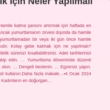
ik Için Neler Yapılmalı
 Hamile kalma şansını artırmak için haftada en
ir. Ancak yumurtlamanın zirvesi dışında da hamile
umurtlamadan bir veya iki gün önce hamile
dır. Kolay gebe kalmak için ne yapılmalı?
ik sürenizi kısaltabilirsiniz. Adet tarihlerinizi
takip edin. … Yumurtlama döneminde düzenli
zda olun. … Dengeli beslenin. … Egzersiz yapın.
 asit kullanın.Daha fazla makale…•4 Ocak 2024
r? Kadınların en doğurgan…