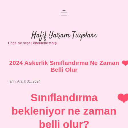
menüyü
Anasayfa
aç
Gizlilik Politikası
Hafif Yaşam Tüyoları
Doğal ve neşeli önerilerle tanış!
Yasal Uyarı
Hakkımızda
2024 Askerlik Sınıflandırma Ne Zaman
Belli Olur
Tarih: Aralık 31, 2024
Sınıflandırma
bekleniyor ne zaman
belli olur?