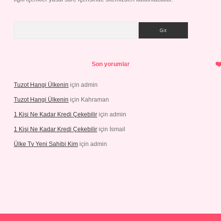
Arama
Son yorumlar
Tuzot Hangi Ülkenin
için
admin
Tuzot Hangi Ülkenin
için
Kahraman
1 Kişi Ne Kadar Kredi Çekebilir
için
admin
1 Kişi Ne Kadar Kredi Çekebilir
için
İsmail
Ülke Tv Yeni Sahibi Kim
için
admin
t yeni giriş
tulipbet