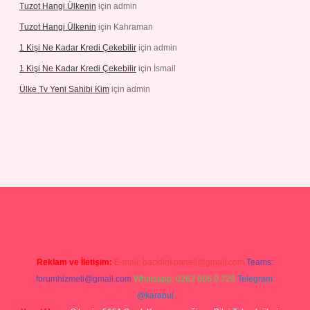
Tuzot Hangi Ülkenin
için
admin
Tuzot Hangi Ülkenin
için
Kahraman
1 Kişi Ne Kadar Kredi Çekebilir
için
admin
1 Kişi Ne Kadar Kredi Çekebilir
için
İsmail
Ülke Tv Yeni Sahibi Kim
için
admin
iltonbet yeni giriş
tulipbet
Reklam ve İletişim:
E-mail:
backlinkpaneli@gmail.com
Teams:
forumhizmeti@gmail.com
Whatsapp: 0262 606 0 726
Telegram:
@karabul