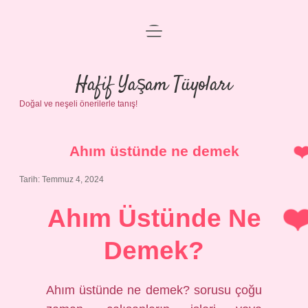
menüyü
Anasayfa
aç
Gizlilik Politikası
Hafif Yaşam Tüyoları
Doğal ve neşeli önerilerle tanış!
Yasal Uyarı
Hakkımızda
Ahım üstünde ne demek
Tarih: Temmuz 4, 2024
Ahım Üstünde Ne
Demek?
Ahım üstünde ne demek? sorusu çoğu