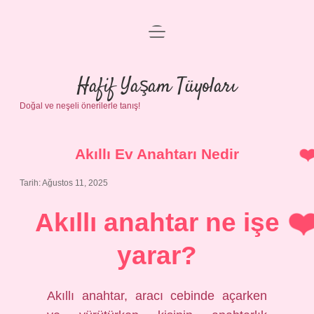
menüyü
Anasayfa
aç
Gizlilik Politikası
Hafif Yaşam Tüyoları
Doğal ve neşeli önerilerle tanış!
Yasal Uyarı
Hakkımızda
Akıllı Ev Anahtarı Nedir
Tarih: Ağustos 11, 2025
Akıllı anahtar ne işe
yarar?
Akıllı anahtar, aracı cebinde açarken