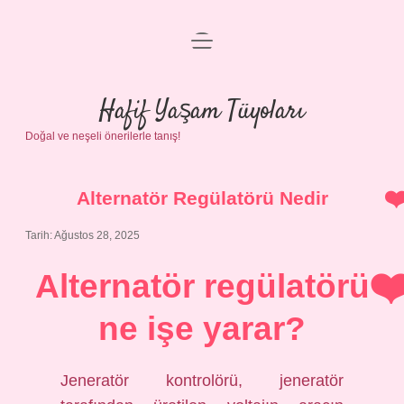
menüyü
Anasayfa
aç
Gizlilik Politikası
Hafif Yaşam Tüyoları
Doğal ve neşeli önerilerle tanış!
Yasal Uyarı
Hakkımızda
Alternatör Regülatörü Nedir
Tarih: Ağustos 28, 2025
Alternatör regülatörü
ne işe yarar?
Jeneratör kontrolörü, jeneratör