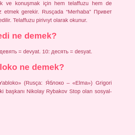
ek ve konuşmak için hem telaffuzu hem de
uz etmek gerekir. Rusçada “Merhaba” Привет
edilir. Telaffuzu pirivıyt olarak okunur.
edi ne demek?
девять = devyat. 10: десять = desyat.
loko ne demek?
«Yabloko» (Rusça: Я́блоко – «Elma») Grigori
nki başkanı Nikolay Rybakov Stop olan sosyal-