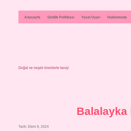
Anasayfa
Gizlilik Politikası
Yasal Uyarı
Hakkımızda
Doğal ve neşeli önerilerle tanış!
Balalayka
Tarih: Ekim 9, 2024