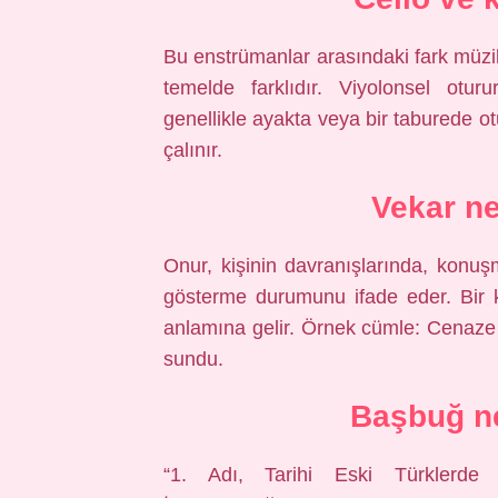
Bu enstrümanlar arasındaki fark müziks
temelde farklıdır. Viyolonsel otur
genellikle ayakta veya bir taburede ot
çalınır.
Vekar n
Onur, kişinin davranışlarında, konu
gösterme durumunu ifade eder. Bir ki
anlamına gelir. Örnek cümle: Cenaze t
sundu.
Başbuğ ne
“1. Adı, Tarihi Eski Türklerd