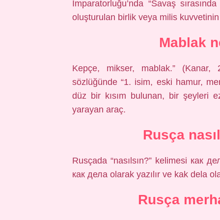
İmparatorluğu’nda “Savaş sırasında di
oluşturulan birlik veya milis kuvvetini
Mablak 
Kepçe, mikser, mablak.” (Kanar, 
sözlüğünde “1. isim, eski hamur, m
düz bir kısım bulunan, bir şeyleri 
yarayan araç.
Rusça nasıl
Rusçada “nasılsın?” kelimesi как дел
как дела olarak yazılır ve kak dela olar
Rusça merha