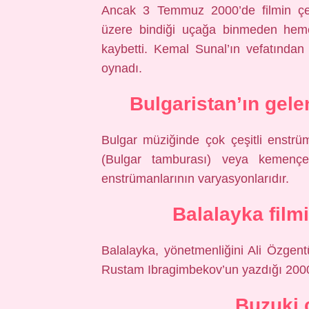
Ancak 3 Temmuz 2000’de filmin çe
üzere bindiği uçağa binmeden hemen
kaybetti. Kemal Sunal’ın vefatından
oynadı.
Bulgaristan’ın gele
Bulgar müziğinde çok çeşitli enstrüm
(Bulgar tamburası) veya kemençe
enstrümanlarının varyasyonlarıdır.
Balalayka filmi
Balalayka, yönetmenliğini Ali Özgent
Rustam Ibragimbekov’un yazdığı 2000 
Buzuki 