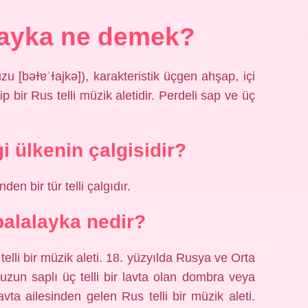
layka ne demek?
u [bəɫɐˈɫajkə]), karakteristik üçgen ahşap, içi
p bir Rus telli müzik aletidir. Perdeli sap ve üç
i ülkenin çalgisidir?
en bir tür telli çalgıdır.
alalayka nedir?
telli bir müzik aleti. 18. yüzyılda Rusya ve Orta
uzun saplı üç telli bir lavta olan dombra veya
lavta ailesinden gelen Rus telli bir müzik aleti.