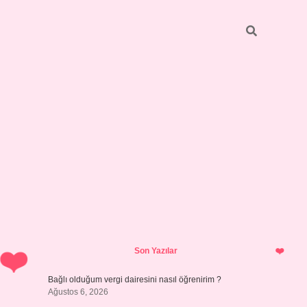
Sidebar
hiltonbet y
Son Yazılar
Bağlı olduğum vergi dairesini nasıl öğrenirim ?
Ağustos 6, 2026