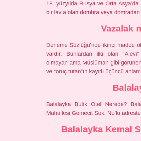
18. yüzyılda Rusya ve Orta Asya’da ç
bir lavta olan dombra veya domradan gel
Vazalak 
Derleme Sözlüğü’nde ikinci madde ol
vardır. Bunlardan ilki olan “Alevi
olmayan ama Müslüman gibi görünen”in
ve “oruç tutan”ın kayıtlı üçüncü anlamı
Balala
Balalayka Butik Otel Nerede? Bala
Mahallesi Gemecit Sok. No’lu adreste
Balalayka Kemal S