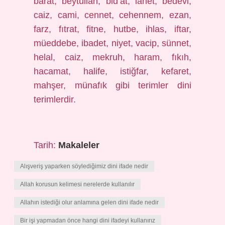
barat, beytullah, bid’at, lanet, bedevi,
caiz, cami, cennet, cehennem, ezan,
farz, fıtrat, fitne, hutbe, ihlas, iftar,
müeddebe, ibadet, niyet, vacip, sünnet,
helal, caiz, mekruh, haram, fıkıh,
hacamat, halife, istiğfar, kefaret,
mahşer, münafık gibi terimler dini
terimlerdir.
Tarih:
Makaleler
Alışveriş yaparken söylediğimiz dini ifade nedir
Allah korusun kelimesi nerelerde kullanılır
Allahın istediği olur anlamına gelen dini ifade nedir
Bir işi yapmadan önce hangi dini ifadeyi kullanırız