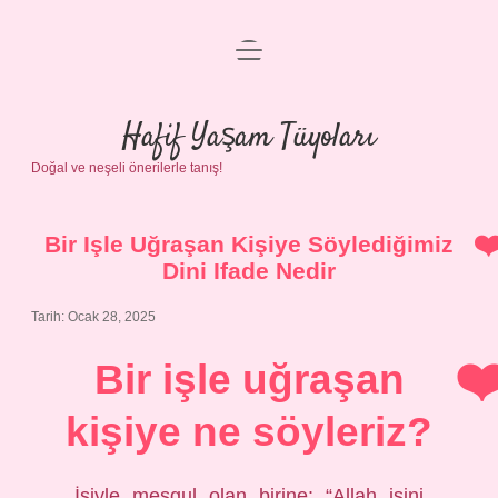
menüyü
Anasayfa
aç
Gizlilik Politikası
Hafif Yaşam Tüyoları
Doğal ve neşeli önerilerle tanış!
Yasal Uyarı
Hakkımızda
Bir Işle Uğraşan Kişiye Söylediğimiz
Dini Ifade Nedir
Tarih: Ocak 28, 2025
Bir işle uğraşan
kişiye ne söyleriz?
İşiyle meşgul olan birine: “Allah işini