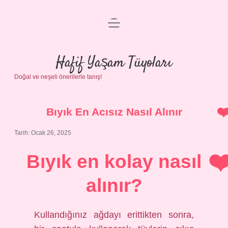
menüyü
Anasayfa
aç
Gizlilik Politikası
Hafif Yaşam Tüyoları
Doğal ve neşeli önerilerle tanış!
Yasal Uyarı
Hakkımızda
Bıyık En Acısız Nasıl Alınır
Tarih: Ocak 26, 2025
Bıyık en kolay nasıl
alınır?
Kullandığınız ağdayı erittikten sonra,