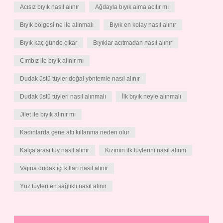
Acısız bıyık nasıl alınır
Ağdayla bıyık alma acıtır mı
Bıyık bölgesi ne ile alınmalı
Bıyık en kolay nasıl alınır
Bıyık kaç günde çıkar
Bıyıklar acıtmadan nasıl alınır
Cımbız ile bıyık alınır mı
Dudak üstü tüyler doğal yöntemle nasıl alınır
Dudak üstü tüyleri nasıl alınmalı
İlk bıyık neyle alınmalı
Jilet ile bıyık alınır mı
Kadınlarda çene altı kıllanma neden olur
Kalça arası tüy nasıl alınır
Kızımın ilk tüylerini nasıl alırım
Vajina dudak içi kılları nasıl alınır
Yüz tüyleri en sağlıklı nasıl alınır