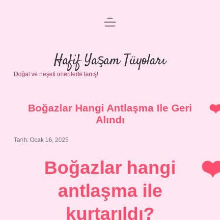
menüyü
Anasayfa
aç
Gizlilik Politikası
Hafif Yaşam Tüyoları
Doğal ve neşeli önerilerle tanış!
Yasal Uyarı
Hakkımızda
Boğazlar Hangi Antlaşma Ile Geri
Alındı
Tarih: Ocak 16, 2025
Boğazlar hangi
antlaşma ile
kurtarıldı?