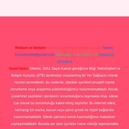
ni giriş
tulipbet
Reklam ve İletişim:
E-mail:
backlinkpaneli@gmail.com
Teams:
forumhizmeti@gmail.com
Whatsapp: 0262 606 0 726
Telegram:
@karabul
Yasal Uyarı:
Sitemiz, 5651 Sayılı Kanun gereğince Bilgi Teknolojileri ve
İletişim Kurumu (BTK) tarafından onaylanmış bir Yer Sağlayıcı olarak
hizmet vermektedir. Bu nedenle, sitedeki içerikleri proaktif olarak
denetleme veya araştırma yükümlülüğümüz bulunmamaktadır. Ancak,
üyelerimiz yazdıkları içeriklerin sorumluluğunu taşımakta olup, siteye
üye olarak bu sorumluluğu kabul etmiş sayılırlar. Bu internet sitesi,
herhangi bir marka, kurum veya şahıs şirketi ile hiçbir bağlantısı
bulunmamaktadır. Sitede yalnızca kendi hazırladığımız makaleler
paylaşılmaktadır. Burada yer alan içerikler haber niteliği taşımamakta