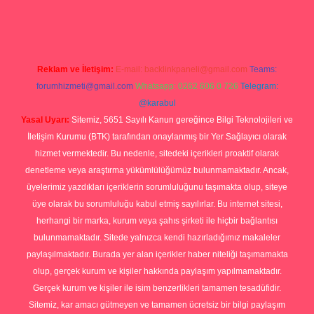
t yeni giriş
tulipbet
Reklam ve İletişim:
E-mail:
backlinkpaneli@gmail.com
Teams:
forumhizmeti@gmail.com
Whatsapp: 0262 606 0 726
Telegram:
@karabul
Yasal Uyarı:
Sitemiz, 5651 Sayılı Kanun gereğince Bilgi Teknolojileri ve
İletişim Kurumu (BTK) tarafından onaylanmış bir Yer Sağlayıcı olarak
hizmet vermektedir. Bu nedenle, sitedeki içerikleri proaktif olarak
denetleme veya araştırma yükümlülüğümüz bulunmamaktadır. Ancak,
üyelerimiz yazdıkları içeriklerin sorumluluğunu taşımakta olup, siteye
üye olarak bu sorumluluğu kabul etmiş sayılırlar. Bu internet sitesi,
herhangi bir marka, kurum veya şahıs şirketi ile hiçbir bağlantısı
bulunmamaktadır. Sitede yalnızca kendi hazırladığımız makaleler
paylaşılmaktadır. Burada yer alan içerikler haber niteliği taşımamakta
olup, gerçek kurum ve kişiler hakkında paylaşım yapılmamaktadır.
Gerçek kurum ve kişiler ile isim benzerlikleri tamamen tesadüfidir.
Sitemiz, kar amacı gütmeyen ve tamamen ücretsiz bir bilgi paylaşım