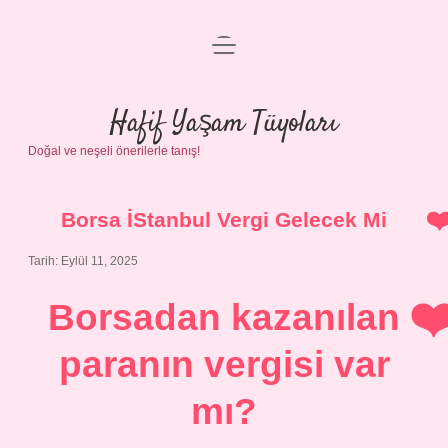
menüyü
Anasayfa
aç
Gizlilik Politikası
Hafif Yaşam Tüyoları
Doğal ve neşeli önerilerle tanış!
Yasal Uyarı
Hakkımızda
Borsa İStanbul Vergi Gelecek Mi
Tarih: Eylül 11, 2025
Borsadan kazanılan
paranın vergisi var
mı?