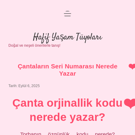
menüyü
Anasayfa
aç
Gizlilik Politikası
Hafif Yaşam Tüyoları
Doğal ve neşeli önerilerle tanış!
Yasal Uyarı
Hakkımızda
Çantaların Seri Numarası Nerede
Yazar
Tarih: Eylül 6, 2025
Çanta orjinallik kodu
nerede yazar?
Torbanın özgünlük kodu nerede?