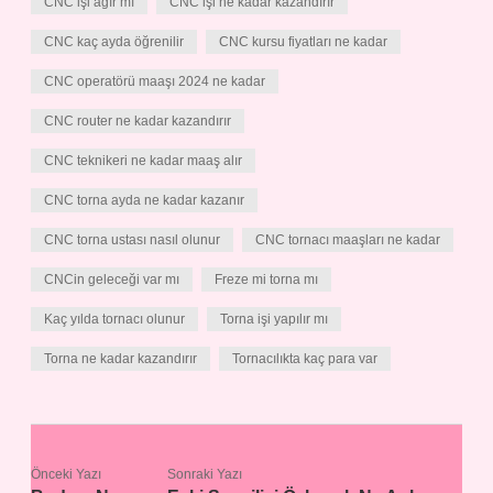
CNC işi ağır mı
CNC işi ne kadar kazandırır
CNC kaç ayda öğrenilir
CNC kursu fiyatları ne kadar
CNC operatörü maaşı 2024 ne kadar
CNC router ne kadar kazandırır
CNC teknikeri ne kadar maaş alır
CNC torna ayda ne kadar kazanır
CNC torna ustası nasıl olunur
CNC tornacı maaşları ne kadar
CNCin geleceği var mı
Freze mi torna mı
Kaç yılda tornacı olunur
Torna işi yapılır mı
Torna ne kadar kazandırır
Tornacılıkta kaç para var
Önceki Yazı
Sonraki Yazı