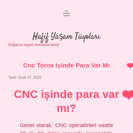
menüyü
Anasayfa
aç
Gizlilik Politikası
Hafif Yaşam Tüyoları
Doğal ve neşeli önerilerle tanış!
Yasal Uyarı
Hakkımızda
Cnc Torna Işinde Para Var Mı
Tarih: Ocak 27, 2025
CNC işinde para var
mı?
Genel olarak, CNC operatörleri saatte