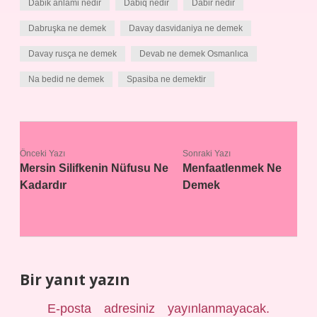
Dabik anlami nedir
Dabiq nedir
Dabir nedir
Dabruşka ne demek
Davay dasvidaniya ne demek
Davay rusça ne demek
Devab ne demek Osmanlıca
Na bedid ne demek
Spasiba ne demektir
Önceki Yazı
Sonraki Yazı
Mersin Silifkenin Nüfusu Ne
Menfaatlenmek Ne
Kadardır
Demek
Bir yanıt yazın
E-posta adresiniz yayınlanmayacak.