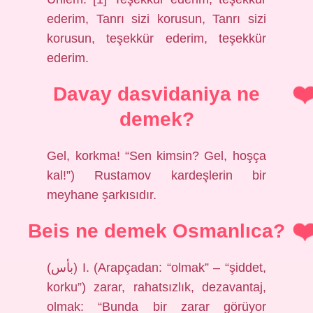
ederim, Tanrı sizi korusun, Tanrı sizi
korusun, teşekkür ederim, teşekkür
ederim.
Davay dasvidaniya ne
demek?
Gel, korkma! “Sen kimsin? Gel, hoşça
kal!”) Rustamov kardeşlerin bir
meyhane şarkısıdır.
Beis ne demek Osmanlıca?
(ﺑﺄﺱ) I. (Arapçadan: “olmak” – “şiddet,
korku”) zarar, rahatsızlık, dezavantaj,
olmak: “Bunda bir zarar görüyor