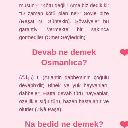
musun?” “Kötü değil.” Ama biz dedik ki:
“O zaman kötü olan ne?” Söyle bize
(Reşat N. Güntekin). Şövalyeler bu
garantiyi vermekte bir sakınca
görmediler (Ömer Seyfeddin).
Devab ne demek
Osmanlıca?
(ﺩﻭﺍﺏّ) I. (Arjantin dābbe’sinin çoğulu
devābb’dir) Binek ve yük hayvanları,
dabbeler: Hatta devab türü hayvanlar,
özellikle sığır türü, bazen hastalanır ve
ölürler (Ziyâ Paşa).
Na bedid ne demek?