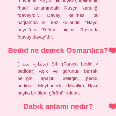
“haydi”dir. Başka bir deyişle, kelimenin
“hadi” anlamındaki Rusça karşılığı
“davey”dir. Davay kelimesi bu
bağlamda iki kez kullanılır. “Haydi
haydi”nin Türkçe biçimi Rusçada
“davay davay”dır.
Bedid ne demek Osmanlıca?
( ﺑﺪﻳﺪﺍﺭ– ﺑﺪﻳﺪ) Sıf. (Farsça bedіd >
bedіdār) Açık ve görünür, berrak,
belirgin, apaçık, belirgin, pedid,
pedidar: Meyhanede (Muallim Nâci)
başka bir âlem görünür kıldım.
Dabik anlami nedir?