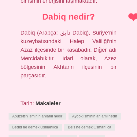
bir ismin enerjisini taşımaktadır.
Dabiq nedir?
Dabiq (Arapça: دابق Dabiq), Suriye’nin
kuzeybatısındaki Halep Valiliği’nin
Azaz ilçesinde bir kasabadır. Diğer adı
Mercidabık’tır. İdari olarak, Azez
bölgesinin Akhtarin ilçesinin bir
parçasıdır.
Tarih:
Makaleler
Abuzettin isminin anlamı nedir
Aydok isminin anlamı nedir
Bedid ne demek Osmanlıca
Beis ne demek Osmanlıca