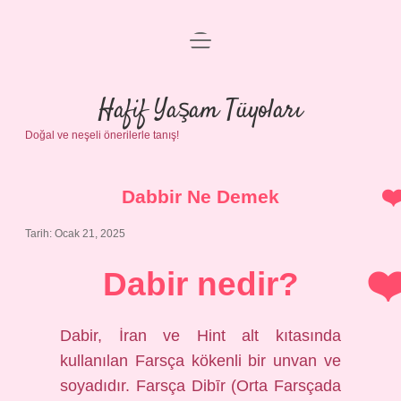
menüyü
Anasayfa
aç
Gizlilik Politikası
Hafif Yaşam Tüyoları
Doğal ve neşeli önerilerle tanış!
Yasal Uyarı
Hakkımızda
Dabbir Ne Demek
Tarih: Ocak 21, 2025
Dabir nedir?
Dabir, İran ve Hint alt kıtasında
kullanılan Farsça kökenli bir unvan ve
soyadıdır. Farsça Dibīr (Orta Farsçada