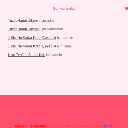
Son yorumlar
Tuzot Hangi Ülkenin
için
admin
Tuzot Hangi Ülkenin
için
Kahraman
1 Kişi Ne Kadar Kredi Çekebilir
için
admin
1 Kişi Ne Kadar Kredi Çekebilir
için
İsmail
Ülke Tv Yeni Sahibi Kim
için
admin
yeni giriş
tulipbet
Reklam ve İletişim:
E-mail:
backlinkpaneli@gmail.com
Teams: