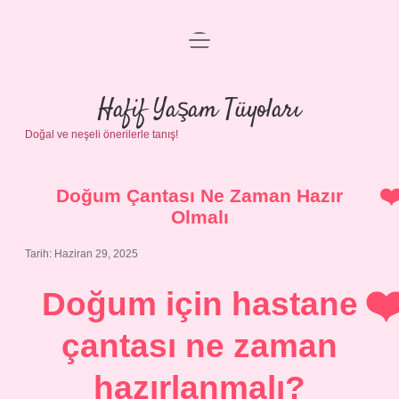
menüyü
Anasayfa
aç
Gizlilik Politikası
Hafif Yaşam Tüyoları
Doğal ve neşeli önerilerle tanış!
Yasal Uyarı
Hakkımızda
Doğum Çantası Ne Zaman Hazır
Olmalı
Tarih: Haziran 29, 2025
Doğum için hastane
çantası ne zaman
hazırlanmalı?