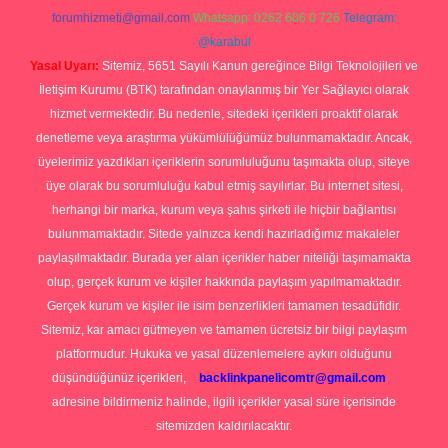
forumhizmeti@gmail.com
Whatsapp: 0262 606 0 726
Telegram:
@karabul
Yasal Uyarı:
Sitemiz, 5651 Sayılı Kanun gereğince Bilgi Teknolojileri ve
İletişim Kurumu (BTK) tarafından onaylanmış bir Yer Sağlayıcı olarak
hizmet vermektedir. Bu nedenle, sitedeki içerikleri proaktif olarak
denetleme veya araştırma yükümlülüğümüz bulunmamaktadır. Ancak,
üyelerimiz yazdıkları içeriklerin sorumluluğunu taşımakta olup, siteye
üye olarak bu sorumluluğu kabul etmiş sayılırlar. Bu internet sitesi,
herhangi bir marka, kurum veya şahıs şirketi ile hiçbir bağlantısı
bulunmamaktadır. Sitede yalnızca kendi hazırladığımız makaleler
paylaşılmaktadır. Burada yer alan içerikler haber niteliği taşımamakta
olup, gerçek kurum ve kişiler hakkında paylaşım yapılmamaktadır.
Gerçek kurum ve kişiler ile isim benzerlikleri tamamen tesadüfidir.
Sitemiz, kar amacı gütmeyen ve tamamen ücretsiz bir bilgi paylaşım
platformudur. Hukuka ve yasal düzenlemelere aykırı olduğunu
düşündüğünüz içerikleri,
backlinkpanelicomtr@gmail.com
adresine bildirmeniz halinde, ilgili içerikler yasal süre içerisinde
sitemizden kaldırılacaktır.