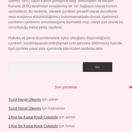
Sitemiz, 5651 Sayılı Kanun gereğince Bilgi Teknolojileri ve İletişim
Kurumu (BTK) tarafından onaylanmış bir Yer Sağlayıcı olarak hizmet
vermektedir. Bu nedenle, sitedeki içerikleri proaktif olarak denetleme
veya araştırma yükümlülüğümüz bulunmamaktadır. Ancak, üyelerimiz
yazdıkları içeriklerin sorumluluğunu taşımakta olup, siteye üye olarak bu
sorumluluğu kabul etmiş sayılırlar.
Hukuka ve yasal düzenlemelere aykırı olduğunu düşündüğünüz
içerikleri,
backlinkpanelicomtr@gmail.com
adresine bildirmeniz halinde,
ilgili içerikler yasal süre içerisinde sitemizden kaldırılacaktır.
Arama
Son yorumlar
Tuzot Hangi Ülkenin
için
admin
Tuzot Hangi Ülkenin
için
Kahraman
1 Kişi Ne Kadar Kredi Çekebilir
için
admin
1 Kişi Ne Kadar Kredi Çekebilir
için
İsmail