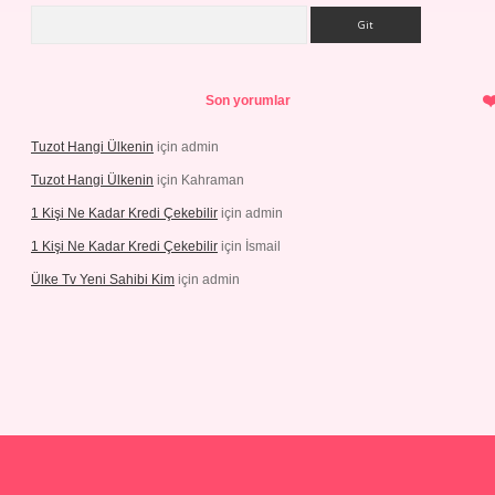
Arama
Son yorumlar
Tuzot Hangi Ülkenin
için
admin
Tuzot Hangi Ülkenin
için
Kahraman
1 Kişi Ne Kadar Kredi Çekebilir
için
admin
1 Kişi Ne Kadar Kredi Çekebilir
için
İsmail
Ülke Tv Yeni Sahibi Kim
için
admin
t yeni giriş
tulipbet