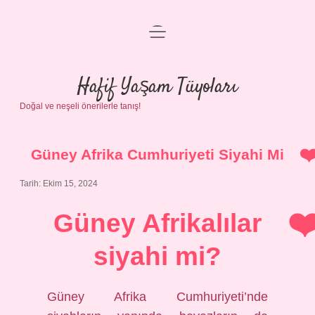
menüyü
Anasayfa
aç
Gizlilik Politikası
Hafif Yaşam Tüyoları
Doğal ve neşeli önerilerle tanış!
Yasal Uyarı
Hakkımızda
Güney Afrika Cumhuriyeti Siyahi Mi
Tarih: Ekim 15, 2024
Güney Afrikalılar
siyahi mi?
Güney Afrika Cumhuriyeti’nde