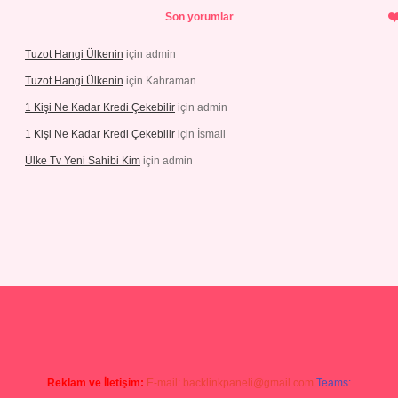
Son yorumlar
Tuzot Hangi Ülkenin
için
admin
Tuzot Hangi Ülkenin
için
Kahraman
1 Kişi Ne Kadar Kredi Çekebilir
için
admin
1 Kişi Ne Kadar Kredi Çekebilir
için
İsmail
Ülke Tv Yeni Sahibi Kim
için
admin
yeni giriş
tulipbet
Reklam ve İletişim:
E-mail:
backlinkpaneli@gmail.com
Teams: