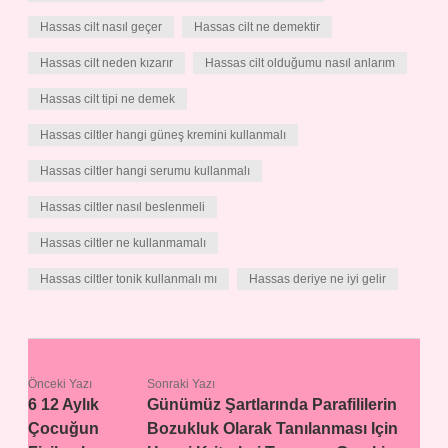
Hassas cilt nasıl geçer
Hassas cilt ne demektir
Hassas cilt neden kızarır
Hassas cilt olduğumu nasıl anlarım
Hassas cilt tipi ne demek
Hassas ciltler hangi güneş kremini kullanmalı
Hassas ciltler hangi serumu kullanmalı
Hassas ciltler nasıl beslenmeli
Hassas ciltler ne kullanmamalı
Hassas ciltler tonik kullanmalı mı
Hassas deriye ne iyi gelir
Önceki Yazı
Sonraki Yazı
6 12 Aylık
Günümüz Şartlarında Parafililerin
Çocuğun
Bozukluk Olarak Tanılanması Için