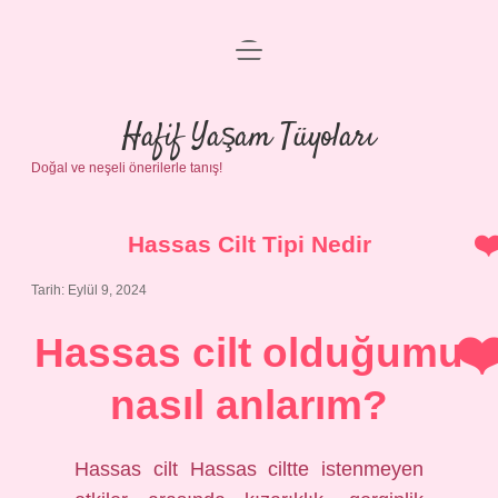
menüyü
Anasayfa
aç
Gizlilik Politikası
Hafif Yaşam Tüyoları
Doğal ve neşeli önerilerle tanış!
Yasal Uyarı
Hakkımızda
Hassas Cilt Tipi Nedir
Tarih: Eylül 9, 2024
Hassas cilt olduğumu
nasıl anlarım?
Hassas cilt Hassas ciltte istenmeyen