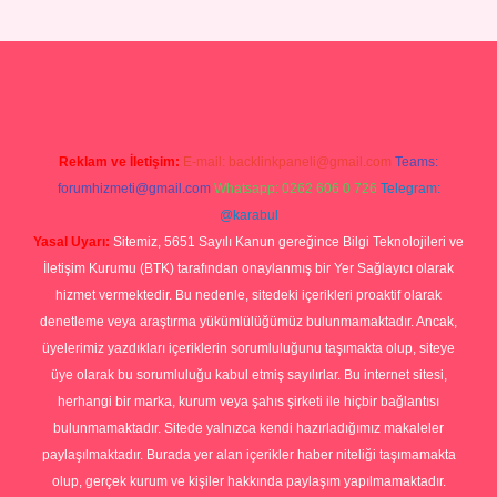
nbet yeni giriş
tulipbet
Reklam ve İletişim:
E-mail:
backlinkpaneli@gmail.com
Teams:
forumhizmeti@gmail.com
Whatsapp: 0262 606 0 726
Telegram:
@karabul
Yasal Uyarı:
Sitemiz, 5651 Sayılı Kanun gereğince Bilgi Teknolojileri ve
İletişim Kurumu (BTK) tarafından onaylanmış bir Yer Sağlayıcı olarak
hizmet vermektedir. Bu nedenle, sitedeki içerikleri proaktif olarak
denetleme veya araştırma yükümlülüğümüz bulunmamaktadır. Ancak,
üyelerimiz yazdıkları içeriklerin sorumluluğunu taşımakta olup, siteye
üye olarak bu sorumluluğu kabul etmiş sayılırlar. Bu internet sitesi,
herhangi bir marka, kurum veya şahıs şirketi ile hiçbir bağlantısı
bulunmamaktadır. Sitede yalnızca kendi hazırladığımız makaleler
paylaşılmaktadır. Burada yer alan içerikler haber niteliği taşımamakta
olup, gerçek kurum ve kişiler hakkında paylaşım yapılmamaktadır.