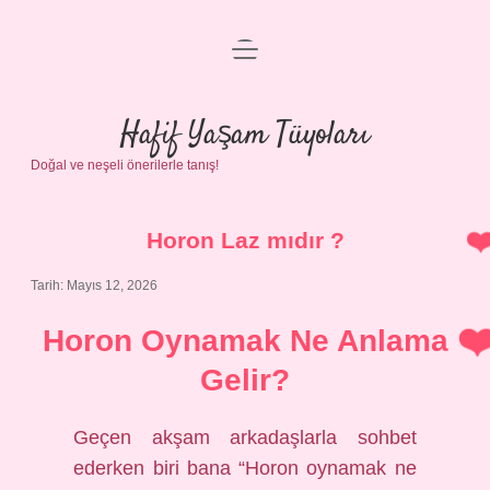
menüyü
Anasayfa
aç
Gizlilik Politikası
Hafif Yaşam Tüyoları
Doğal ve neşeli önerilerle tanış!
Yasal Uyarı
Hakkımızda
Horon Laz mıdır ?
Tarih: Mayıs 12, 2026
Horon Oynamak Ne Anlama
Gelir?
Geçen akşam arkadaşlarla sohbet
ederken biri bana “Horon oynamak ne