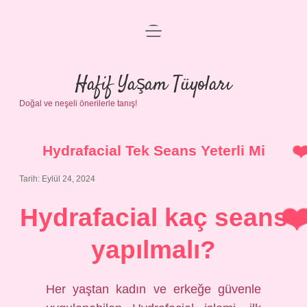
menüyü
Anasayfa
aç
Gizlilik Politikası
Hafif Yaşam Tüyoları
Doğal ve neşeli önerilerle tanış!
Yasal Uyarı
Hakkımızda
Hydrafacial Tek Seans Yeterli Mi
Tarih: Eylül 24, 2024
Hydrafacial kaç seans
yapılmalı?
Her yaştan kadın ve erkeğe güvenle